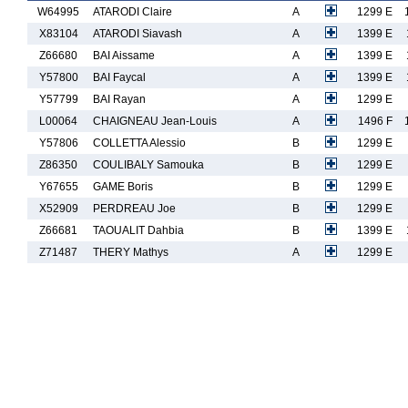
W64995
ATARODI Claire
A
1299 E
X83104
ATARODI Siavash
A
1399 E
Z66680
BAI Aissame
A
1399 E
Y57800
BAI Faycal
A
1399 E
Y57799
BAI Rayan
A
1299 E
L00064
CHAIGNEAU Jean-Louis
A
1496 F
Y57806
COLLETTA Alessio
B
1299 E
Z86350
COULIBALY Samouka
B
1299 E
Y67655
GAME Boris
B
1299 E
X52909
PERDREAU Joe
B
1299 E
Z66681
TAOUALIT Dahbia
B
1399 E
Z71487
THERY Mathys
A
1299 E