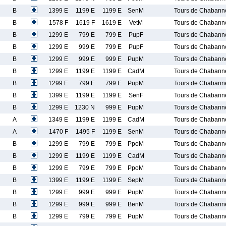
B
1399 E
1199 E
1199 E
SenM
Tours de Chabann
B
1578 F
1619 F
1619 E
VetM
Tours de Chabann
B
1299 E
799 E
799 E
PupF
Tours de Chabann
B
1299 E
999 E
799 E
PupF
Tours de Chabann
B
1299 E
999 E
999 E
PupM
Tours de Chabann
B
1299 E
1199 E
1199 E
CadM
Tours de Chabann
B
1299 E
799 E
799 E
PupM
Tours de Chabann
B
1399 E
1199 E
1199 E
SenF
Tours de Chabann
B
1299 E
1230 N
999 E
PupM
Tours de Chabann
A
1349 E
1199 E
1199 E
CadM
Tours de Chabann
A
1470 F
1495 F
1199 E
SenM
Tours de Chabann
B
1299 E
799 E
799 E
PpoM
Tours de Chabann
B
1299 E
1199 E
1199 E
CadM
Tours de Chabann
B
1299 E
799 E
799 E
PpoM
Tours de Chabann
B
1399 E
1199 E
1199 E
SepM
Tours de Chabann
B
1299 E
999 E
999 E
PupM
Tours de Chabann
B
1299 E
999 E
999 E
BenM
Tours de Chabann
B
1299 E
799 E
799 E
PupM
Tours de Chabann