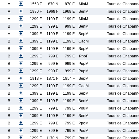
A
1553 F
870 N
870 E
MinM
Tours de Chabann
A
1980 F
1968 F
1968 E
SenM
Tours de Chabann
A
1299 E
1199 E
1199 E
MinM
Tours de Chabann
B
1299 E
999 E
999 E
BenM
Tours de Chabann
A
1399 E
1199 E
1199 E
SepM
Tours de Chabann
B
1399 E
1199 E
1199 E
CadM
Tours de Chabann
B
1399 E
1199 E
1199 E
SepM
Tours de Chabann
B
1299 E
799 E
799 E
PpoF
Tours de Chabann
B
1299 E
999 E
999 E
PupM
Tours de Chabann
B
1299 E
999 E
999 E
PupM
Tours de Chabann
A
1913 F
1871 F
1854 F
SepM
Tours de Chabann
B
1299 E
1199 E
1199 E
CadM
Tours de Chabann
B
1399 E
1199 E
1199 E
SepM
Tours de Chabann
B
1399 E
1199 E
1199 E
BenM
Tours de Chabann
B
1299 E
799 E
799 E
PouM
Tours de Chabann
B
1399 E
1199 E
1199 E
SenM
Tours de Chabann
B
1299 E
799 E
799 E
PpoM
Tours de Chabann
B
1299 E
799 E
799 E
PouM
Tours de Chabann
B
1299 E
1170 N
799 E
PouM
Tours de Chabann