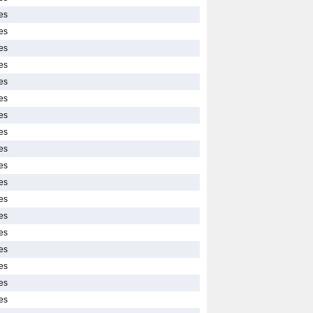
es
es
es
es
es
es
es
es
es
es
es
es
es
es
es
es
es
es