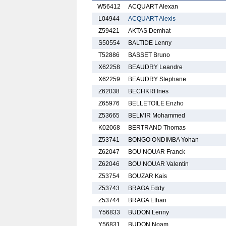
W56412
ACQUART Alexan
L04944
ACQUART Alexis
Z59421
AKTAS Demhat
S50554
BALTIDE Lenny
T52886
BASSET Bruno
X62258
BEAUDRY Leandre
X62259
BEAUDRY Stephane
Z62038
BECHKRI Ines
Z65976
BELLETOILE Enzho
Z53665
BELMIR Mohammed
K02068
BERTRAND Thomas
Z53741
BONGO ONDIMBA Yohan
Z62047
BOU NOUAR Franck
Z62046
BOU NOUAR Valentin
Z53754
BOUZAR Kais
Z53743
BRAGA Eddy
Z53744
BRAGA Ethan
Y56833
BUDON Lenny
Y56831
BUDON Noam