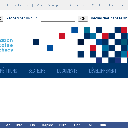
|
Publications
|
Mon Compte
|
Gérer son Club
|
Directeu
Rechercher un club
Rechercher dans le si
PÉTITIONS
SECTEURS
DOCUMENTS
DÉVELOPPEMENT
Af.
Info
Elo
Rapide
Blitz
Cat
M.
Club