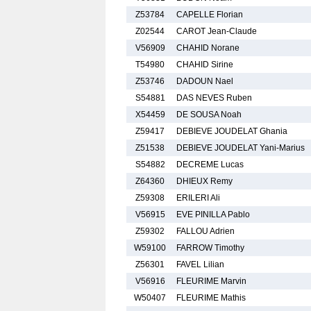
Z53784
CAPELLE Florian
Z02544
CAROT Jean-Claude
V56909
CHAHID Norane
T54980
CHAHID Sirine
Z53746
DADOUN Nael
S54881
DAS NEVES Ruben
X54459
DE SOUSA Noah
Z59417
DEBIEVE JOUDELAT Ghania
Z51538
DEBIEVE JOUDELAT Yani-Marius
S54882
DECREME Lucas
Z64360
DHIEUX Remy
Z59308
ERILERI Ali
V56915
EVE PINILLA Pablo
Z59302
FALLOU Adrien
W59100
FARROW Timothy
Z56301
FAVEL Lilian
V56916
FLEURIME Marvin
W50407
FLEURIME Mathis