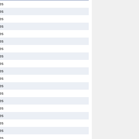
es
es
es
es
es
es
es
es
es
es
es
es
es
es
es
es
es
es
es