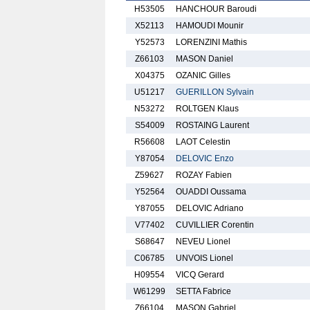
H53505
HANCHOUR Baroudi
X52113
HAMOUDI Mounir
Y52573
LORENZINI Mathis
Z66103
MASON Daniel
X04375
OZANIC Gilles
U51217
GUERILLON Sylvain
N53272
ROLTGEN Klaus
S54009
ROSTAING Laurent
R56608
LAOT Celestin
Y87054
DELOVIC Enzo
Z59627
ROZAY Fabien
Y52564
OUADDI Oussama
Y87055
DELOVIC Adriano
V77402
CUVILLIER Corentin
S68647
NEVEU Lionel
C06785
UNVOIS Lionel
H09554
VICQ Gerard
W61299
SETTA Fabrice
Z66104
MASON Gabriel