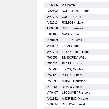
S56586
VU Martin
V52692
DORDOIGNE Roger
W61320
GUGUEN Neo
V52711
ROLTGEN Malo
U09318
RIVIER Hermann
Z66105
MASON Julien
A70409
THIERRE Yves
W73887
LEPAIN Adrien
W61298
LE GOFF Jean-Rene
T60959
BENSOUDA Walid
Z51625
RIVIER Maxence
Z55990
TORCQ Nicolas
Z57125
PORTAL Oriane
Z59098
NDIAYE Christine
Z71366
NEVEU Vincent
A70407
LECOUVEY Francois
V01842
ANDRIEUX Martine
V66734
DELUCA Chantal