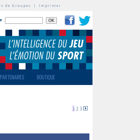
rs de Groupes
|
Imprimer
te
PARTENAIRES
BOUTIQUE
1
2
3