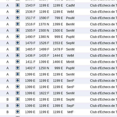
A
1543 F
1199 E
1199 E
CadM
Club d'Echecs de T
A
1536 F
1199 E
1199 E
VetM
Club d'Echecs de T
A
1517 F
1590 F
799 E
PouM
Club d'Echecs de T
A
1516 F
1370 N
1399 E
BenM
Club d'Echecs de T
A
1505 F
1500 N
1500 E
SenM
Club d'Echecs de T
A
1490 F
1380 N
999 E
PupM
Club d'Echecs de T
A
1470 F
1526 F
1553 E
SepM
Club d'Echecs de T
A
1465 F
1499 F
1478 F
SenM
Club d'Echecs de T
A
1436 F
1435 F
1444 E
VetM
Club d'Echecs de T
A
1411 F
1399 E
1466 E
MinM
Club d'Echecs de T
A
1402 F
1250 N
999 E
PupM
Club d'Echecs de T
A
1399 E
1199 E
1199 E
SenM
Club d'Echecs de T
A
1399 E
1199 E
1199 E
SenF
Club d'Echecs de T
A
1399 E
1199 E
1199 E
SenF
Club d'Echecs de T
A
1399 E
1622 F
1199 E
SenM
Club d'Echecs de T
B
1399 E
1199 E
1199 E
SepM
Club d'Echecs de T
B
1399 E
1199 E
1399 E
SepF
Club d'Echecs de T
B
1399 E
1199 E
1199 E
VetF
Club d'Echecs de T