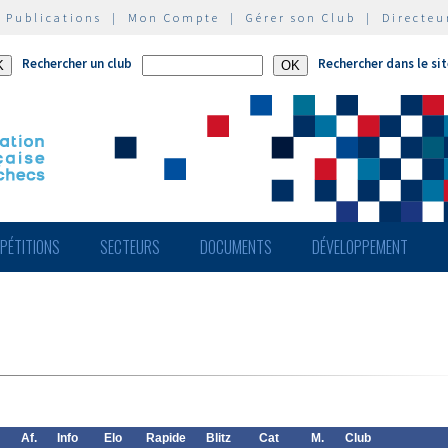
|
Publications
|
Mon Compte
|
Gérer son Club
|
Directeu
Rechercher un club
Rechercher dans le si
PÉTITIONS
SECTEURS
DOCUMENTS
DÉVELOPPEMENT
Af.
Info
Elo
Rapide
Blitz
Cat
M.
Club