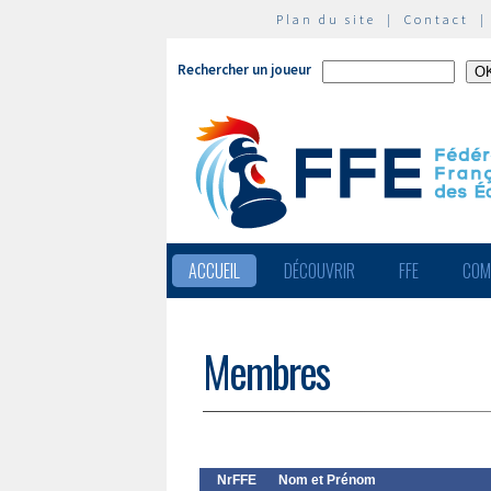
Plan du site
|
Contact
Rechercher un joueur
ACCUEIL
DÉCOUVRIR
FFE
COM
Membres
NrFFE
Nom et Prénom