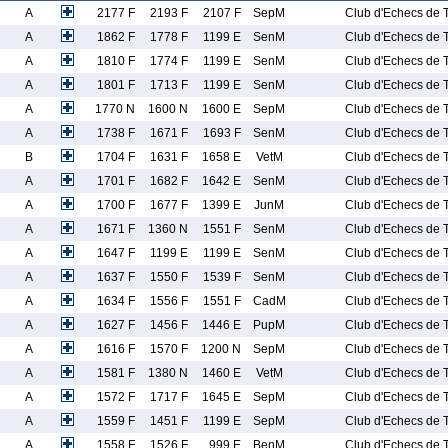
A
2177 F
2193 F
2107 F
SepM
Club d'Echecs de T
A
1862 F
1778 F
1199 E
SenM
Club d'Echecs de T
A
1810 F
1774 F
1199 E
SenM
Club d'Echecs de T
A
1801 F
1713 F
1199 E
SenM
Club d'Echecs de T
A
1770 N
1600 N
1600 E
SepM
Club d'Echecs de T
A
1738 F
1671 F
1693 F
SenM
Club d'Echecs de T
B
1704 F
1631 F
1658 E
VetM
Club d'Echecs de T
A
1701 F
1682 F
1642 E
SenM
Club d'Echecs de T
A
1700 F
1677 F
1399 E
JunM
Club d'Echecs de T
A
1671 F
1360 N
1551 F
SenM
Club d'Echecs de T
A
1647 F
1199 E
1199 E
SenM
Club d'Echecs de T
A
1637 F
1550 F
1539 F
SenM
Club d'Echecs de T
A
1634 F
1556 F
1551 F
CadM
Club d'Echecs de T
A
1627 F
1456 F
1446 E
PupM
Club d'Echecs de T
A
1616 F
1570 F
1200 N
SepM
Club d'Echecs de T
A
1581 F
1380 N
1460 E
VetM
Club d'Echecs de T
A
1572 F
1717 F
1645 E
SepM
Club d'Echecs de T
A
1559 F
1451 F
1199 E
SepM
Club d'Echecs de T
A
1558 F
1526 F
999 E
BenM
Club d'Echecs de T