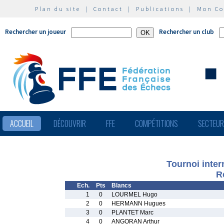
Plan du site
|
Contact
|
Publications
|
Mon C
Rechercher un joueur
Rechercher un club
ACCUEIL
DÉCOUVRIR
FFE
COMPÉTITIONS
SECTEU
Tournoi inte
R
Ech.
Pts
Blancs
1
0
LOURMEL Hugo
2
0
HERMANN Hugues
3
0
PLANTET Marc
4
0
ANGORAN Arthur