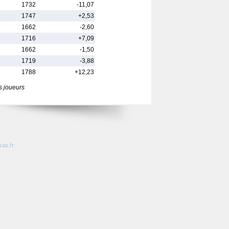
1732
-11,07
1747
+2,53
1662
-2,60
1716
+7,09
1662
-1,50
1719
-3,88
1788
+12,23
s joueurs
so.fr