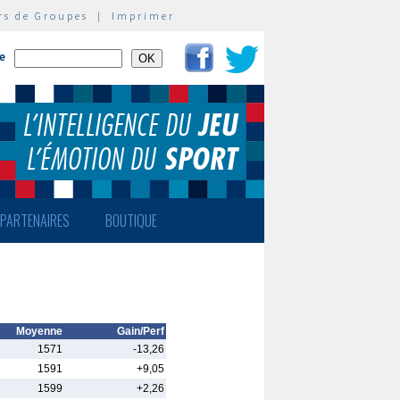
rs de Groupes
|
Imprimer
te
PARTENAIRES
BOUTIQUE
Moyenne
Gain/Perf
1571
-13,26
1591
+9,05
1599
+2,26