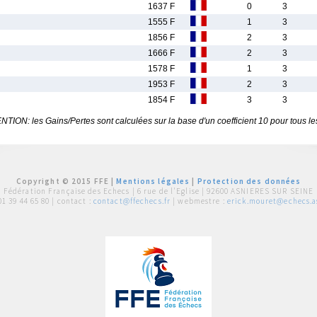
1637 F
0
3
1555 F
1
3
1856 F
2
3
1666 F
2
3
1578 F
1
3
1953 F
2
3
1854 F
3
3
TION: les Gains/Pertes sont calculées sur la base d'un coefficient 10 pour tous le
Copyright © 2015 FFE |
Mentions légales
|
Protection des données
Fédération Française des Echecs |
6 rue de l'Eglise | 92600 ASNIERES SUR SEINE
01 39 44 65 80
| contact :
contact@ffechecs.fr
| webmestre :
erick.mouret@echecs.as