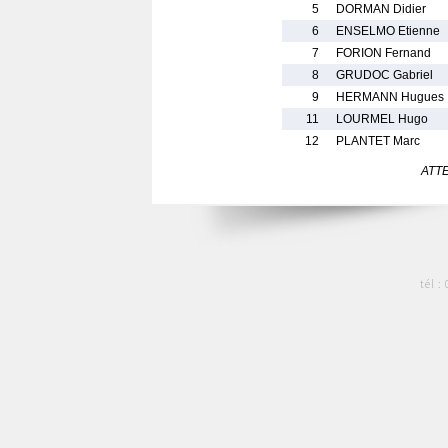
5
DORMAN Didier
6
ENSELMO Etienne
7
FORION Fernand
8
GRUDOC Gabriel
9
HERMANN Hugues
11
LOURMEL Hugo
12
PLANTET Marc
ATTEN
tél :