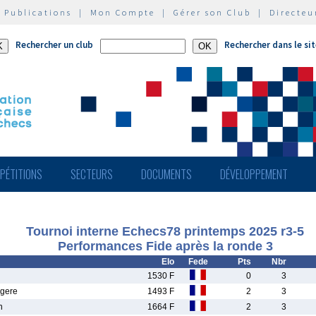
|
Publications
|
Mon Compte
|
Gérer son Club
|
Directeu
Rechercher un club
Rechercher dans le si
PÉTITIONS
SECTEURS
DOCUMENTS
DÉVELOPPEMENT
Tournoi interne Echecs78 printemps 2025 r3-5
Performances Fide après la ronde 3
Elo
Fede
Pts
Nbr
1530 F
0
3
gere
1493 F
2
3
n
1664 F
2
3