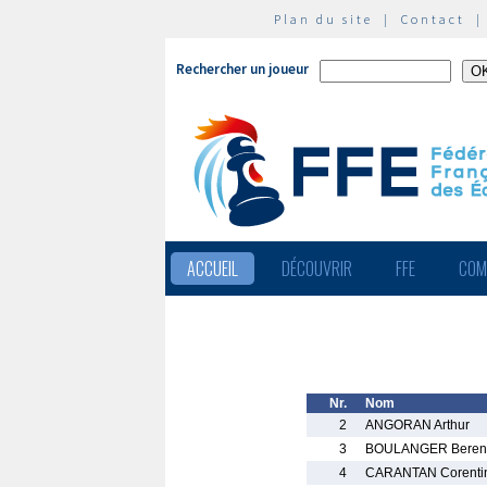
Plan du site
|
Contact
Rechercher un joueur
ACCUEIL
DÉCOUVRIR
FFE
COM
Nr.
Nom
2
ANGORAN Arthur
3
BOULANGER Beren
4
CARANTAN Corenti