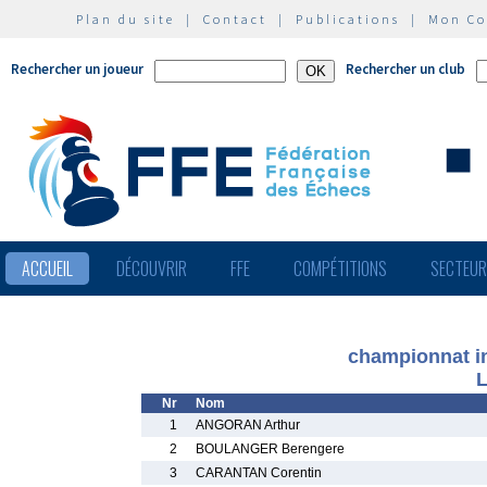
Plan du site
|
Contact
|
Publications
|
Mon C
Rechercher un joueur
Rechercher un club
ACCUEIL
DÉCOUVRIR
FFE
COMPÉTITIONS
SECTEU
championnat in
L
Nr
Nom
1
ANGORAN Arthur
2
BOULANGER Berengere
3
CARANTAN Corentin