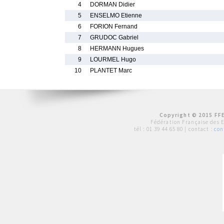
4
DORMAN Didier
5
ENSELMO Etienne
6
FORION Fernand
7
GRUDOC Gabriel
8
HERMANN Hugues
9
LOURMEL Hugo
10
PLANTET Marc
Copyright © 2015 FFE
Fédération Française des 
tél :
01 39 44 65 80
| contact :
con