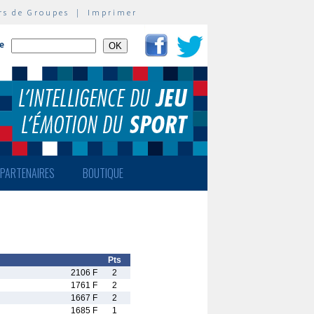
rs de Groupes
|
Imprimer
te
PARTENAIRES
BOUTIQUE
Pts
2106 F
2
1761 F
2
1667 F
2
1685 F
1