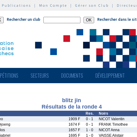
|
Publications
|
Mon Compte
|
Gérer son Club
|
Directeu
Rechercher un club
Rechercher dans le si
PÉTITIONS
SECTEURS
DOCUMENTS
DÉVELOPPEMENT
blitz jin
Résultats de la ronde 4
Res.
Noirs
eo
1909 F
0 - 1
NICOT Valentin
joeng
1674 F
0 - 1
FRANK Timothee
los
1657 F
1 - 0
NICOT Anna
abriel
1695 F
1 - 0
VAISSE Alistair