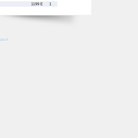
1199 E
1
so.fr