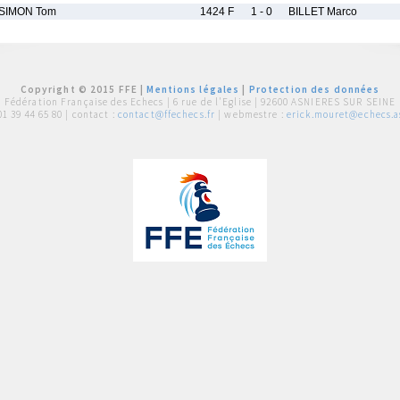
SIMON Tom
1424 F
1 - 0
BILLET Marco
Copyright © 2015 FFE |
Mentions légales
|
Protection des données
Fédération Française des Echecs |
6 rue de l'Eglise | 92600 ASNIERES SUR SEINE
01 39 44 65 80
| contact :
contact@ffechecs.fr
| webmestre :
erick.mouret@echecs.as