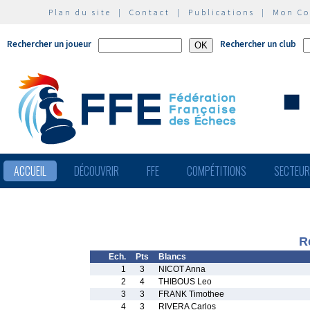
Plan du site
|
Contact
|
Publications
|
Mon C
Rechercher un joueur
Rechercher un club
ACCUEIL
DÉCOUVRIR
FFE
COMPÉTITIONS
SECTEU
R
Ech.
Pts
Blancs
1
3
NICOT Anna
2
4
THIBOUS Leo
3
3
FRANK Timothee
4
3
RIVERA Carlos