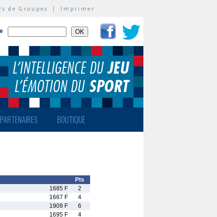
rs de Groupes
|
Imprimer
te
PARTENAIRES
BOUTIQUE
Pts
1685 F
2
1667 F
4
1909 F
6
1695 F
4