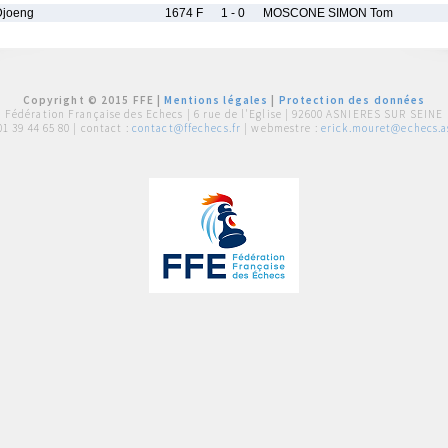
joeng
1674 F
1 - 0
MOSCONE SIMON Tom
Copyright © 2015 FFE |
Mentions légales
|
Protection des données
Fédération Française des Echecs |
6 rue de l'Eglise | 92600 ASNIERES SUR SEINE
01 39 44 65 80
| contact :
contact@ffechecs.fr
| webmestre :
erick.mouret@echecs.as