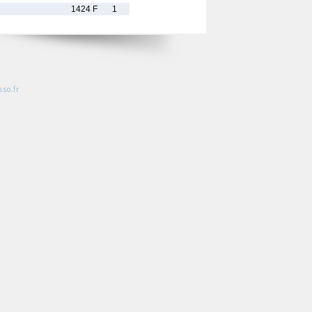
1424 F
1
so.fr