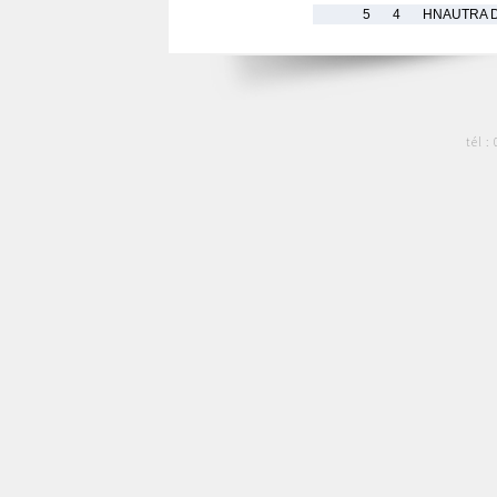
5
4
HNAUTRA D
tél :