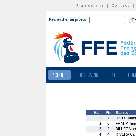
Plan du site
|
Contact
Rechercher un joueur
ACCUEIL
DÉCOUVRIR
FFE
COM
Ech.
Pts
Blancs
1
7
NICOT Valen
2
6
FRANK Tim
3
2
BILLET Mar
4
4
RIVERA Car