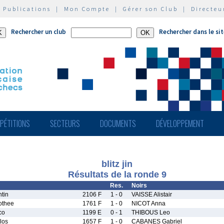
|
Publications
|
Mon Compte
|
Gérer son Club
|
Directeu
Rechercher un club
Rechercher dans le si
PÉTITIONS
SECTEURS
DOCUMENTS
DÉVELOPPEMENT
blitz jin
Résultats de la ronde 9
Res.
Noirs
tin
2106 F
1 - 0
VAISSE Alistair
othee
1761 F
1 - 0
NICOT Anna
co
1199 E
0 - 1
THIBOUS Leo
los
1657 F
1 - 0
CABANES Gabriel