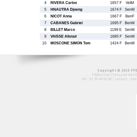
4
RIVERA Carlos
1657 F
VetM
5
HNAUTRA Djoeng
1674 F
SenM
6
NICOT Anna
1667 F
BenF
7
CABANES Gabriel
1695 F
BenM
8
BILLET Marco
1199 E
SenM
9
VAISSE Alistair
1685 F
SenM
10
MOSCONE SIMON Tom
1424 F
BenM
Copyright © 2015 FFE
Fédération Française des 
tél :
01 39 44 65 80
| contact :
con