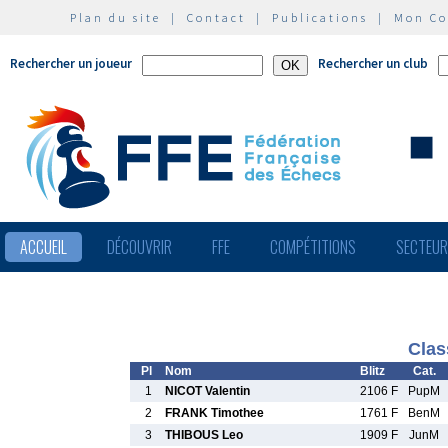
Plan du site
|
Contact
|
Publications
|
Mon C
Rechercher un joueur
Rechercher un club
ACCUEIL
DÉCOUVRIR
FFE
COMPÉTITIONS
SECTEU
Clas
Pl
Nom
Blitz
Cat.
1
NICOT Valentin
2106 F
PupM
2
FRANK Timothee
1761 F
BenM
3
THIBOUS Leo
1909 F
JunM