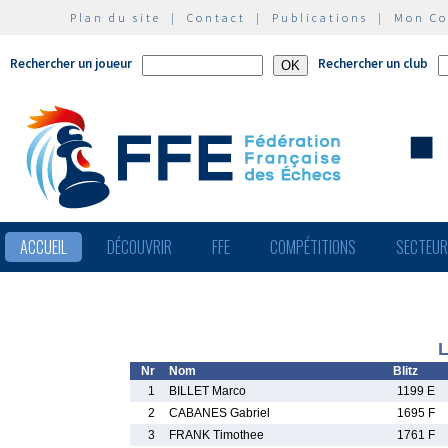
Plan du site
|
Contact
|
Publications
|
Mon C
Rechercher un joueur
Rechercher un club
ACCUEIL
DÉCOUVRIR
FFE
COMPÉTITIONS
SECTEU
L
Nr
Nom
Blitz
1
BILLET Marco
1199 E
2
CABANES Gabriel
1695 F
3
FRANK Timothee
1761 F