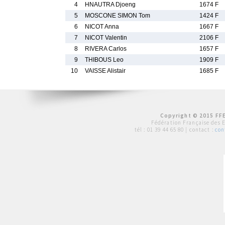
4
HNAUTRA Djoeng
1674 F
5
MOSCONE SIMON Tom
1424 F
6
NICOT Anna
1667 F
7
NICOT Valentin
2106 F
8
RIVERA Carlos
1657 F
9
THIBOUS Leo
1909 F
10
VAISSE Alistair
1685 F
Copyright © 2015 FFE
Fédération Française des 
tél :
01 39 44 65 80
| contact :
con