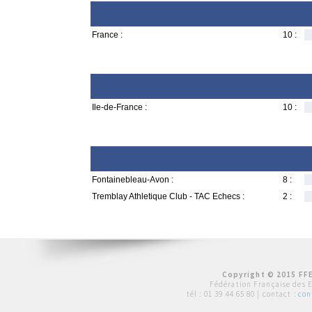
France :
10 :
Ile-de-France :
10 :
Fontainebleau-Avon :
8 :
Tremblay Athletique Club - TAC Echecs :
2 :
Copyright © 2015 FFE
Fédération Française des 
tél :
01 39 44 65 80
| contact :
con