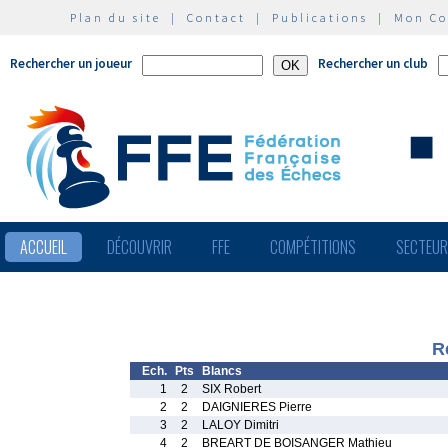
Plan du site
|
Contact
|
Publications
|
Mon C
Rechercher un joueur
Rechercher un club
ACCUEIL
DÉCOUVRIR
FFE
COMPÉTITIONS
SECTEU
R
Ech.
Pts
Blancs
1
2
SIX Robert
2
2
DAIGNIERES Pierre
3
2
LALOY Dimitri
4
2
BREART DE BOISANGER Mathieu