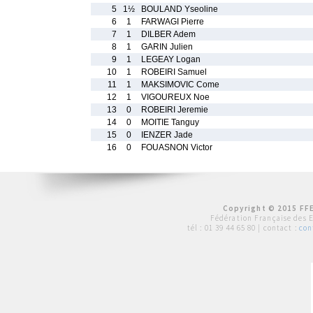
5
1½
BOULAND Yseoline
6
1
FARWAGI Pierre
7
1
DILBER Adem
8
1
GARIN Julien
9
1
LEGEAY Logan
10
1
ROBEIRI Samuel
11
1
MAKSIMOVIC Come
12
1
VIGOUREUX Noe
13
0
ROBEIRI Jeremie
14
0
MOITIE Tanguy
15
0
IENZER Jade
16
0
FOUASNON Victor
Copyright © 2015 FFE
Fédération Française des 
tél :
01 39 44 65 80
| contact :
con