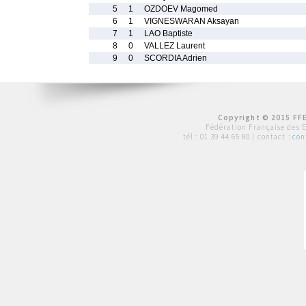
5
1
OZDOEV Magomed
6
1
VIGNESWARAN Aksayan
7
1
LAO Baptiste
8
0
VALLEZ Laurent
9
0
SCORDIA Adrien
Copyright © 2015 FFE
Fédération Française des 
tél :
01 39 44 65 80
| contact :
con