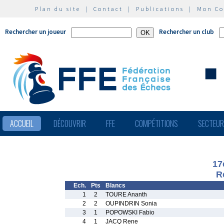
Plan du site
|
Contact
|
Publications
|
Mon C
Rechercher un joueur
Rechercher un club
ACCUEIL
DÉCOUVRIR
FFE
COMPÉTITIONS
SECTEU
17
R
Ech.
Pts
Blancs
1
2
TOURE Ananth
2
2
OUPINDRIN Sonia
3
1
POPOWSKI Fabio
4
1
JACQ Rene