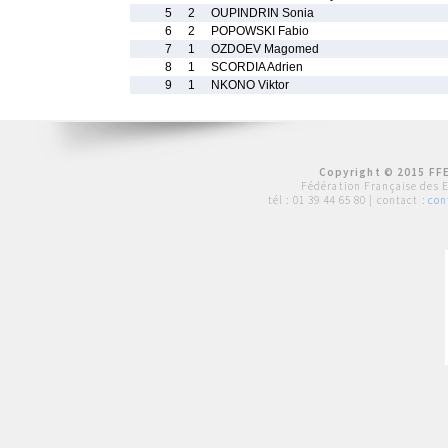
5
2
OUPINDRIN Sonia
6
2
POPOWSKI Fabio
7
1
OZDOEV Magomed
8
1
SCORDIA Adrien
9
1
NKONO Viktor
Copyright © 2015 FFE
Fédération Française des 
tél :
01 39 44 65 80
| contact :
con