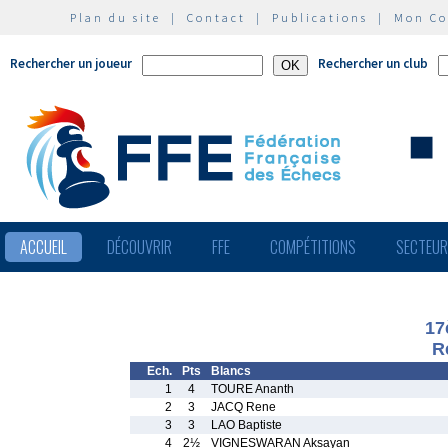
Plan du site
|
Contact
|
Publications
|
Mon C
Rechercher un joueur
Rechercher un club
ACCUEIL
DÉCOUVRIR
FFE
COMPÉTITIONS
SECTEU
17
R
Ech.
Pts
Blancs
1
4
TOURE Ananth
2
3
JACQ Rene
3
3
LAO Baptiste
4
2½
VIGNESWARAN Aksayan