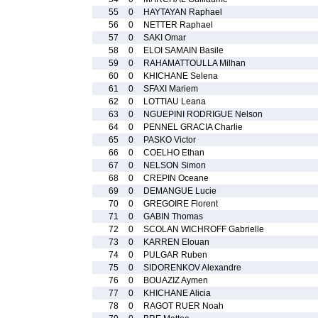
55
0
HAYTAYAN Raphael
56
0
NETTER Raphael
57
0
SAKI Omar
58
0
ELOI SAMAIN Basile
59
0
RAHAMATTOULLA Milhan
60
0
KHICHANE Selena
61
0
SFAXI Mariem
62
0
LOTTIAU Leana
63
0
NGUEPINI RODRIGUE Nelson
64
0
PENNEL GRACIA Charlie
65
0
PASKO Victor
66
0
COELHO Ethan
67
0
NELSON Simon
68
0
CREPIN Oceane
69
0
DEMANGUE Lucie
70
0
GREGOIRE Florent
71
0
GABIN Thomas
72
0
SCOLAN WICHROFF Gabrielle
73
0
KARREN Elouan
74
0
PULGAR Ruben
75
0
SIDORENKOV Alexandre
76
0
BOUAZIZ Aymen
77
0
KHICHANE Alicia
78
0
RAGOT RUER Noah