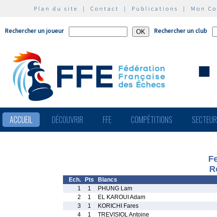
Plan du site
|
Contact
|
Publications
|
Mon C
Rechercher un joueur
Rechercher un club
ACCUEIL
DÉCOUVRIR
FFE
COMPÉTITIONS
SECTEU
Fe
R
Ech.
Pts
Blancs
1
1
PHUNG Lam
2
1
EL KAROUI Adam
3
1
KORICHI Fares
4
1
TREVISIOL Antoine