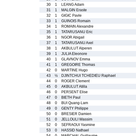
30
1
LEANG Adam
31
1
MALGIN Eraste
32
1
GIGIC Pavle
33
1
GUINOIS Romain
34
1
ROMAIN Alexandre
35
1
TATARUSANU Eric
36
1
NGOR Abigail
37
1
TATARUSANU Axel
38
1
AKBULUT Alperen
39
1
JULIA Eleonore
40
1
GLAVNOV Emma
41
1
GREGOIRE Thomas
42
0
MARTINE Hugo
43
½
DJINTCHUI TCHEDIEU Raphael
44
0
ROGER Clement
45
0
AKBULUT Atilla
46
0
PERSENT Elise
47
0
BIETH Paul
48
0
BUI Quang-Lam
49
0
GENTY Philippe
50
0
BRESIER Damien
51
0
JELLOULI Wassim
52
0
SEFRAOUI Yasmine
53
0
HASSID Nathael
54
0
MARCHAL Guillaume