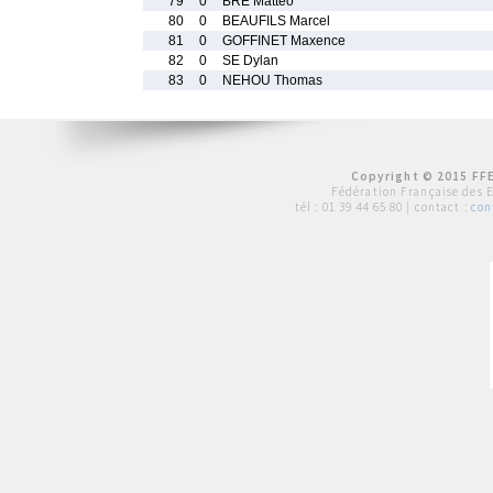
79
0
BRE Matteo
80
0
BEAUFILS Marcel
81
0
GOFFINET Maxence
82
0
SE Dylan
83
0
NEHOU Thomas
Copyright © 2015 FFE
Fédération Française des 
tél :
01 39 44 65 80
| contact :
con