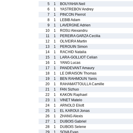
5
1
BOUYAHIA Neil
6
1
YASTREBOV Andrey
7
1
PINCON Pierrot
8
1
LEBIB Adam
9
1
LAVERGNE Adrien
10
1
ROSU Alexandru
11
1
PEREIRA GARZA Cecilia
12
1
OLIVEIRA Martin
13
1
PEROUIN Simon
14
1
RACHID Natalia
15
1
LARA-GOLLIOT Celian
16
1
YANG Lucas
17
1
PANDEVANT Amaury
18
1
LE DIRAISON Thomas
19
1
BEN RAHMOUN Yanis
20
1
RAHAMATTOULLA Camille
21
1
FAN Sizhuo
22
1
KAKON Raphael
23
1
VINET Matelo
24
1
ARNOLD Eliott
25
1
EL KAROUI Jonas
26
1
ZHANG Alexis
27
1
DUBOIS Gabriel
28
1
DUBOIS Selene
29
1
SOVA Evan