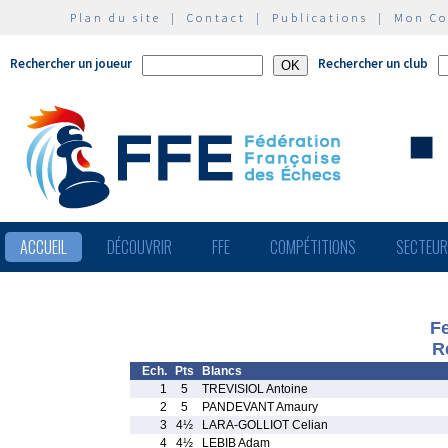
Plan du site
|
Contact
|
Publications
|
Mon C
Rechercher un joueur
Rechercher un club
ACCUEIL
DÉCOUVRIR
FFE
COMPÉTITIONS
SECTEU
Fe
R
Ech.
Pts
Blancs
1
5
TREVISIOL Antoine
2
5
PANDEVANT Amaury
3
4½
LARA-GOLLIOT Celian
4
4½
LEBIB Adam