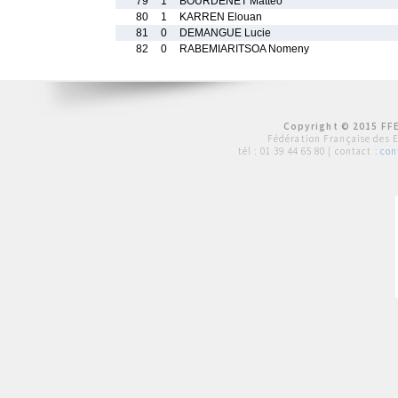
79
1
BOURDENET Matteo
80
1
KARREN Elouan
81
0
DEMANGUE Lucie
82
0
RABEMIARITSOA Nomeny
Copyright © 2015 FFE
Fédération Française des 
tél :
01 39 44 65 80
| contact :
con