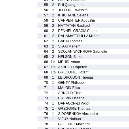
55
2
BUI Quang-Lam
56
2
JELLOULI Wassim
57
2
KHICHANE Selena
58
2
CARPENTIER Augustin
59
2
HAYTAYAN Raphael
60
2
PENNEL GRACIA Charlie
61
2
RAHAMATTOULLA Milhan
62
2
GABIN Thomas
63
2
SFAXI Mariem
64
2
SCOLAN WICHROFF Gabrielle
65
2
NELSON Simon
66
1½
MEHIDI Adam
67
1½
AKBULUT Alperen
68
1½
GREGOIRE Florent
69
1
LE DIRAISON Thomas
70
1
GENTY Philippe
71
1
MALGIN Elisa
72
1
ARNOLD Eliott
73
1
CREPIN Oceane
74
1
DARAGON-LI Viktor
75
1
GREGOIRE Thomas
76
1
SIDORENKOV Alexandre
77
1
VIEUX Nathan
78
1
GOFFINET Maxence