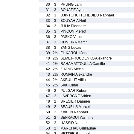
30
3
PHUNG Lam
31
3
BOUAZIZ Aymen
32
3
DJINTCHUI TCHEDIEU Raphael
33
3
BOUYAHIA Neil
34
3
JULIA Eleonore
35
3
PINCON Pierrot
36
3
PASKO Victor
37
3
OLIVEIRA Martin
38
3
YANG Lucas
39
2½
EL KAROUI Jonas
40
2½
SEMET-ROUDENKO Alexandre
41
2½
RAHAMATTOULLA Camille
42
2½
ZHANG Alexis
43
2½
ROMAIN Alexandre
44
2½
AKBULUT Atilla
45
2½
SAKI Omar
46
2
PULGAR Ruben
47
2
LAVERGNE Adrien
48
2
BRESIER Damien
49
2
BEAUFILS Marcel
50
2
KAKON Raphael
51
2
SEFRAOUI Yasmine
52
2
HASSID Nathael
53
2
MARCHAL Guillaume
54
2
NETTER Raphael