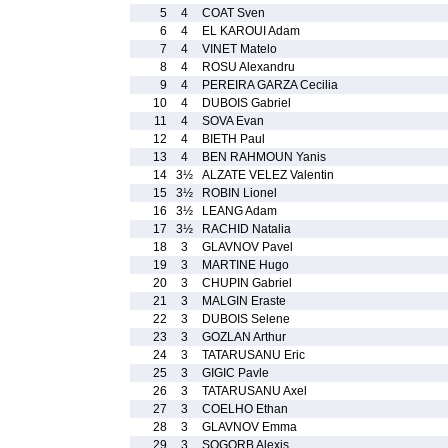
5
4
COAT Sven
6
4
EL KAROUI Adam
7
4
VINET Matelo
8
4
ROSU Alexandru
9
4
PEREIRA GARZA Cecilia
10
4
DUBOIS Gabriel
11
4
SOVA Evan
12
4
BIETH Paul
13
4
BEN RAHMOUN Yanis
14
3½
ALZATE VELEZ Valentin
15
3½
ROBIN Lionel
16
3½
LEANG Adam
17
3½
RACHID Natalia
18
3
GLAVNOV Pavel
19
3
MARTINE Hugo
20
3
CHUPIN Gabriel
21
3
MALGIN Eraste
22
3
DUBOIS Selene
23
3
GOZLAN Arthur
24
3
TATARUSANU Eric
25
3
GIGIC Pavle
26
3
TATARUSANU Axel
27
3
COELHO Ethan
28
3
GLAVNOV Emma
29
3
SOGORB Alexis