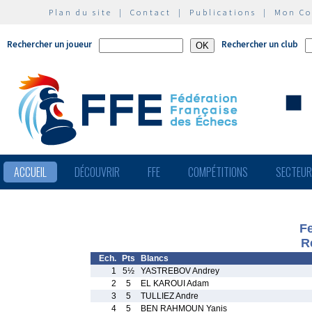
Plan du site
|
Contact
|
Publications
|
Mon C
Rechercher un joueur
Rechercher un club
ACCUEIL
DÉCOUVRIR
FFE
COMPÉTITIONS
SECTEU
Fe
R
Ech.
Pts
Blancs
1
5½
YASTREBOV Andrey
2
5
EL KAROUI Adam
3
5
TULLIEZ Andre
4
5
BEN RAHMOUN Yanis