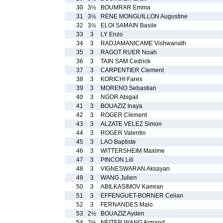
30
3½
BOUMRAR Emma
31
3½
RENE MONGUILLON Augustine
32
3½
ELOI SAMAIN Basile
33
3
LY Enzo
34
3
RADJAMANICAME Vishwanath
35
3
RAGOT RUER Noah
36
3
TAIN SAM Cedrick
37
3
CARPENTIER Clement
38
3
KORICHI Fares
39
3
MORENO Sebastian
40
3
NGOR Abigail
41
3
BOUAZIZ Inaya
42
3
ROGER Clement
43
3
ALZATE VELEZ Simon
44
3
ROGER Valentin
45
3
LAO Baptiste
46
3
WITTERSHEIM Maxime
47
3
PINCON Lili
48
3
VIGNESWARAN Aksayan
49
3
WANG Julien
50
3
ABILKASIMOV Kamran
51
3
EFFENGUET-BORNER Celian
52
3
FERNANDES Malo
53
2½
BOUAZIZ Ayden
54
2½
NEITER WANG Armand