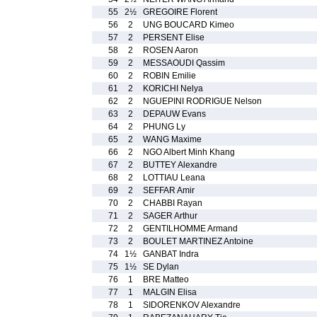
55
2½
GREGOIRE Florent
56
2
UNG BOUCARD Kimeo
57
2
PERSENT Elise
58
2
ROSEN Aaron
59
2
MESSAOUDI Qassim
60
2
ROBIN Emilie
61
2
KORICHI Nelya
62
2
NGUEPINI RODRIGUE Nelson
63
2
DEPAUW Evans
64
2
PHUNG Ly
65
2
WANG Maxime
66
2
NGO Albert Minh Khang
67
2
BUTTEY Alexandre
68
2
LOTTIAU Leana
69
2
SEFFAR Amir
70
2
CHABBI Rayan
71
2
SAGER Arthur
72
2
GENTILHOMME Armand
73
2
BOULET MARTINEZ Antoine
74
1½
GANBAT Indra
75
1½
SE Dylan
76
1
BRE Matteo
77
1
MALGIN Elisa
78
1
SIDORENKOV Alexandre