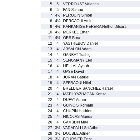
5
5
VERROUST Valentin
6
5
FAN Sizhuo
7
4½
PEROUIN Simon
8
4½
DERGAOUI Amir
9
4½
KANKANIGE PERERA Nethul Dilsara
10
4½
MERKEL Ethan
11
4½
ORS Bora
12
4
YASTREBOV Daniel
13
4
ABSALON Adam
14
4
GANBAT Tushig
15
4
SENGMANY Leo
16
4
HELLAL Ayoub
17
4
GAYE David
18
4
JURAN Gabriel
19
4
SEFRAOUI Hilel
20
4
BRELLIER SANCHEZ Rafael
21
4
MATHIYAZHAGAN Kenzo
22
4
DUFAY Adam
23
4
GUINOIS Romain
24
4
CHUPIN Hadrien
25
4
NICOLAS Marius
26
4
GAMBLIN Mae
27
3½
VADAPALLI Sri Adhrit
28
3½
DOUBLE Adrien
29
3½
BOURSIER Enzo