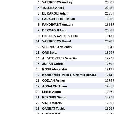
4
YASTREBOV Andrey
2056 
5
f
TULLIEZ Andre
2248 
6
EL KAROUI Adam
2185 
7
LARA-GOLLIOT Celian
1890 
8
PANDEVANT Amaury
1884 
9
DERGAOUI Amir
2056 
10
PEREIRA GARZA Cecilia
1918 
11
YASTREBOV Daniel
2070 
12
VERROUST Valentin
1934 
13
ORS Bora
1855 
14
ALZATE VELEZ Valentin
1977 
15
JURAN Gabriel
1760 
16
ROSU Alexandru
1919 
17
KANKANIGE PERERA Nethul Dilsara
1744 
18
GOZLAN Arthur
1675 
19
ABSALON Adam
1901 
20
LEBIB Adam
1936 
21
PEROUIN Simon
1897 
22
VINET Matelo
1769 
23
GANBAT Tushig
1896 