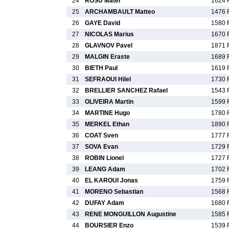
24
ROSU Matei
1624 
25
ARCHAMBAULT Matteo
1476 
26
GAYE David
1580 
27
NICOLAS Marius
1670 
28
GLAVNOV Pavel
1871 
29
MALGIN Eraste
1689 
30
BIETH Paul
1619 
31
SEFRAOUI Hilel
1730 
32
BRELLIER SANCHEZ Rafael
1543 
33
OLIVEIRA Martin
1599 
34
MARTINE Hugo
1780 
35
MERKEL Ethan
1890 
36
COAT Sven
1777 
37
SOVA Evan
1729 
38
ROBIN Lionel
1727 
39
LEANG Adam
1702 
40
EL KAROUI Jonas
1759 
41
MORENO Sebastian
1568 
42
DUFAY Adam
1680 
43
RENE MONGUILLON Augustine
1585 
44
BOURSIER Enzo
1539 