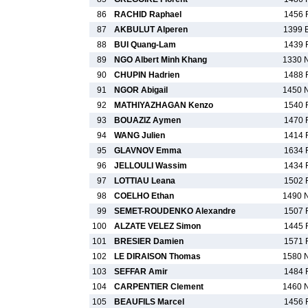
86
RACHID Raphael
1456 
87
AKBULUT Alperen
1399 
88
BUI Quang-Lam
1439 
89
NGO Albert Minh Khang
1330 
90
CHUPIN Hadrien
1488 
91
NGOR Abigail
1450 
92
MATHIYAZHAGAN Kenzo
1540 
93
BOUAZIZ Aymen
1470 
94
WANG Julien
1414 
95
GLAVNOV Emma
1634 
96
JELLOULI Wassim
1434 
97
LOTTIAU Leana
1502 
98
COELHO Ethan
1490 
99
SEMET-ROUDENKO Alexandre
1507 
100
ALZATE VELEZ Simon
1445 
101
BRESIER Damien
1571 
102
LE DIRAISON Thomas
1580 
103
SEFFAR Amir
1484 
104
CARPENTIER Clement
1460 
105
BEAUFILS Marcel
1456 