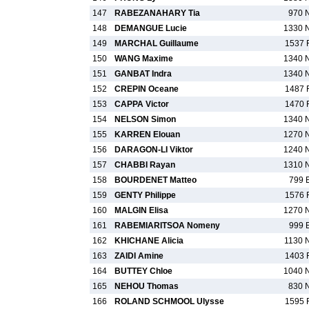
147
RABEZANAHARY Tia
970 
148
DEMANGUE Lucie
1330 
149
MARCHAL Guillaume
1537 
150
WANG Maxime
1340 
151
GANBAT Indra
1340 
152
CREPIN Oceane
1487 
153
CAPPA Victor
1470 
154
NELSON Simon
1340 
155
KARREN Elouan
1270 
156
DARAGON-LI Viktor
1240 
157
CHABBI Rayan
1310 
158
BOURDENET Matteo
799 
159
GENTY Philippe
1576 
160
MALGIN Elisa
1270 
161
RABEMIARITSOA Nomeny
999 
162
KHICHANE Alicia
1130 
163
ZAIDI Amine
1403 
164
BUTTEY Chloe
1040 
165
NEHOU Thomas
830 
166
ROLAND SCHMOOL Ulysse
1595 