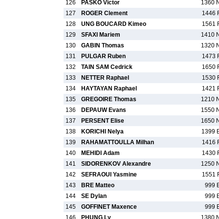
126
PASKO Victor
1360 
127
ROGER Clement
1446 
128
UNG BOUCARD Kimeo
1561 
129
SFAXI Mariem
1410 
130
GABIN Thomas
1320 
131
PULGAR Ruben
1473 
132
TAIN SAM Cedrick
1650 
133
NETTER Raphael
1530 
134
HAYTAYAN Raphael
1421 
135
GREGOIRE Thomas
1210 
136
DEPAUW Evans
1550 
137
PERSENT Elise
1650 
138
KORICHI Nelya
1399 
139
RAHAMATTOULLA Milhan
1416 
140
MEHIDI Adam
1430 
141
SIDORENKOV Alexandre
1250 
142
SEFRAOUI Yasmine
1551 
143
BRE Matteo
999 
144
SE Dylan
999 
145
GOFFINET Maxence
999 
146
PHUNG Ly
1380 