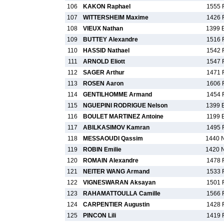
106
KAKON Raphael
1555 
107
WITTERSHEIM Maxime
1426 
108
VIEUX Nathan
1399 
109
BUTTEY Alexandre
1516 
110
HASSID Nathael
1542 
111
ARNOLD Eliott
1547 
112
SAGER Arthur
1471 
113
ROSEN Aaron
1606 
114
GENTILHOMME Armand
1454 
115
NGUEPINI RODRIGUE Nelson
1399 
116
BOULET MARTINEZ Antoine
1199 
117
ABILKASIMOV Kamran
1495 
118
MESSAOUDI Qassim
1440 
119
ROBIN Emilie
1420 
120
ROMAIN Alexandre
1478 
121
NEITER WANG Armand
1533 
122
VIGNESWARAN Aksayan
1501 
123
RAHAMATTOULLA Camille
1566 
124
CARPENTIER Augustin
1428 
125
PINCON Lili
1419 