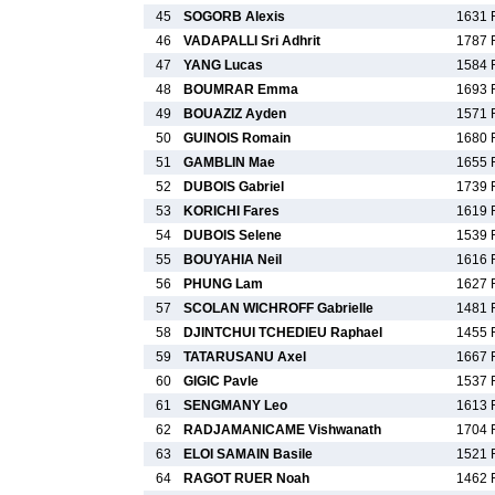
45
SOGORB Alexis
1631 
46
VADAPALLI Sri Adhrit
1787 
47
YANG Lucas
1584 
48
BOUMRAR Emma
1693 
49
BOUAZIZ Ayden
1571 
50
GUINOIS Romain
1680 
51
GAMBLIN Mae
1655 
52
DUBOIS Gabriel
1739 
53
KORICHI Fares
1619 
54
DUBOIS Selene
1539 
55
BOUYAHIA Neil
1616 
56
PHUNG Lam
1627 
57
SCOLAN WICHROFF Gabrielle
1481 
58
DJINTCHUI TCHEDIEU Raphael
1455 
59
TATARUSANU Axel
1667 
60
GIGIC Pavle
1537 
61
SENGMANY Leo
1613 
62
RADJAMANICAME Vishwanath
1704 
63
ELOI SAMAIN Basile
1521 
64
RAGOT RUER Noah
1462 