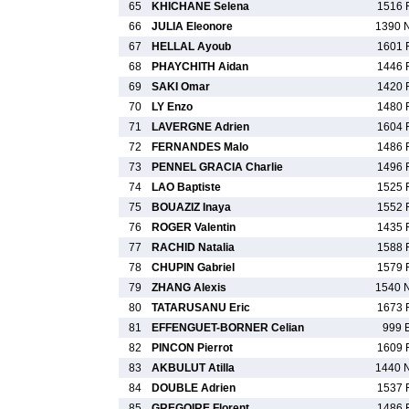
65
KHICHANE Selena
1516 
66
JULIA Eleonore
1390 
67
HELLAL Ayoub
1601 
68
PHAYCHITH Aidan
1446 
69
SAKI Omar
1420 
70
LY Enzo
1480 
71
LAVERGNE Adrien
1604 
72
FERNANDES Malo
1486 
73
PENNEL GRACIA Charlie
1496 
74
LAO Baptiste
1525 
75
BOUAZIZ Inaya
1552 
76
ROGER Valentin
1435 
77
RACHID Natalia
1588 
78
CHUPIN Gabriel
1579 
79
ZHANG Alexis
1540 
80
TATARUSANU Eric
1673 
81
EFFENGUET-BORNER Celian
999 
82
PINCON Pierrot
1609 
83
AKBULUT Atilla
1440 
84
DOUBLE Adrien
1537 
85
GREGOIRE Florent
1486 