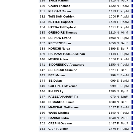
129
SFAXI Mariem
1410 N
PouF
130
GABIN Thomas
1320 N
PpoM
131
PULGAR Ruben
1473 F
PupM
132
TAIN SAM Cedrick
1650 F
PupM
133
NETTER Raphael
1530 F
PpoM
134
HAYTAYAN Raphael
1421 F
PupM
135
GREGOIRE Thomas
1210 N
MinM
136
DEPAUW Evans
1550 N
PupM
137
PERSENT Elise
1650 N
BenF
138
KORICHI Nelya
1399 E
BenF
139
RAHAMATTOULLA Milhan
1416 F
PupM
140
MEHIDI Adam
1430 F
PouM
141
SIDORENKOV Alexandre
1250 N
PouM
142
SEFRAOUI Yasmine
1551 F
BenF
143
BRE Matteo
999 E
BenM
144
SE Dylan
999 E
BenM
145
GOFFINET Maxence
999 E
PupM
146
PHUNG Ly
1380 N
PpoF
147
RABEZANAHARY Tia
970 N
MinF
148
DEMANGUE Lucie
1330 N
BenF
149
MARCHAL Guillaume
1537 F
BenM
150
WANG Maxime
1340 N
PouM
151
GANBAT Indra
1340 N
PouF
152
CREPIN Oceane
1487 F
PouF
153
CAPPA Victor
1470 F
PupM