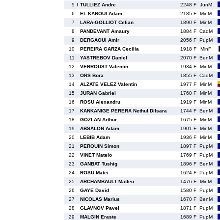
5
f
TULLIEZ Andre
2248 F
JunM
6
EL KAROUI Adam
2185 F
MinM
7
LARA-GOLLIOT Celian
1890 F
MinM
8
PANDEVANT Amaury
1884 F
CadM
9
DERGAOUI Amir
2056 F
PupM
10
PEREIRA GARZA Cecilia
1918 F
MinF
11
YASTREBOV Daniel
2070 F
BenM
12
VERROUST Valentin
1934 F
MinM
13
ORS Bora
1855 F
CadM
14
ALZATE VELEZ Valentin
1977 F
MinM
15
JURAN Gabriel
1760 F
MinM
16
ROSU Alexandru
1919 F
MinM
17
KANKANIGE PERERA Nethul Dilsara
1744 F
BenM
18
GOZLAN Arthur
1675 F
MinM
19
ABSALON Adam
1901 F
MinM
20
LEBIB Adam
1936 F
MinM
21
PEROUIN Simon
1897 F
PupM
22
VINET Matelo
1769 F
PupM
23
GANBAT Tushig
1896 F
BenM
24
ROSU Matei
1624 F
PupM
25
ARCHAMBAULT Matteo
1476 F
MinM
26
GAYE David
1580 F
PupM
27
NICOLAS Marius
1670 F
BenM
28
GLAVNOV Pavel
1871 F
PupM
29
MALGIN Eraste
1689 F
PupM