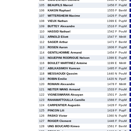
105
BEAUFILS Marcel
1456 F
PupM
106
KAKON Raphael
1555 F
BenM
107
WITTERSHEIM Maxime
1426 F
PupM
108
VIEUX Nathan
1399 E
PupM
109
BUTTEY Alexandre
1516 F
PupM
110
HASSID Nathael
1542 F
PouM
111
ARNOLD Eliott
1547 F
MinM
112
SAGER Arthur
1471 F
BenM
113
ROSEN Aaron
1606 F
PupM
114
GENTILHOMME Armand
1454 F
PouM
115
NGUEPINI RODRIGUE Nelson
1399 E
PupM
116
BOULET MARTINEZ Antoine
1199 E
MinM
117
ABILKASIMOV Kamran
1495 F
PupM
118
MESSAOUDI Qassim
1440 N
PouM
119
ROBIN Emilie
1420 N
PpoF
120
ROMAIN Alexandre
1478 F
MinM
121
NEITER WANG Armand
1533 F
PouM
122
VIGNESWARAN Aksayan
1501 F
JunM
123
RAHAMATTOULLA Camille
1566 F
PupM
124
CARPENTIER Augustin
1428 F
PpoM
125
PINCON Lili
1419 F
PupF
126
PASKO Victor
1360 N
PupM
127
ROGER Clement
1446 F
PouM
128
UNG BOUCARD Kimeo
1561 F
BenM