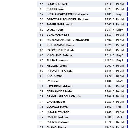
55
BOUYAHIA Neil
1616 F
PupM
56
PHUNG Lam
1627 F
PouM
57
SCOLAN WICHROFF Gabrielle
1481 F
PupF
58
DJINTCHUI TCHEDIEU Raphael
1455 F
PupM
59
TATARUSANU Axel
1667 F
BenM
60
GIGIC Pavle
1537 F
MinM
61
SENGMANY Leo
1613 F
PouM
62
RADJAMANICAME Vishwanath
1704 F
PupM
63
ELOI SAMAIN Basile
1521 F
PouM
64
RAGOT RUER Noah
1462 F
PupM
65
KHICHANE Selena
1516 F
PupF
66
JULIA Eleonore
1390 N
PupF
67
HELLAL Ayoub
1601 F
PouM
68
PHAYCHITH Aidan
1446 F
PouM
69
SAKI Omar
1420 F
BenM
70
LY Enzo
1480 F
MinM
71
LAVERGNE Adrien
1604 F
PouM
72
FERNANDES Malo
1486 F
BenM
73
PENNEL GRACIA Charlie
1496 F
PupM
74
LAO Baptiste
1525 F
PupM
75
BOUAZIZ Inaya
1552 F
PupF
76
ROGER Valentin
1435 F
PupM
77
RACHID Natalia
1588 F
MinF
78
CHUPIN Gabriel
1579 F
BenM
79
ZHANG Alexis
1540 N
PupM