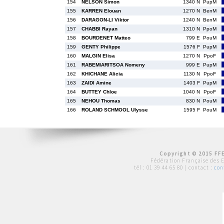
154
NELSON Simon
1340 N
PupM
155
KARREN Elouan
1270 N
BenM
156
DARAGON-LI Viktor
1240 N
BenM
157
CHABBI Rayan
1310 N
PpoM
158
BOURDENET Matteo
799 E
PouM
159
GENTY Philippe
1576 F
PupM
160
MALGIN Elisa
1270 N
PpoF
161
RABEMIARITSOA Nomeny
999 E
PupM
162
KHICHANE Alicia
1130 N
PpoF
163
ZAIDI Amine
1403 F
PupM
164
BUTTEY Chloe
1040 N
PpoF
165
NEHOU Thomas
830 N
PouM
166
ROLAND SCHMOOL Ulysse
1595 F
PouM
Copyright © 2015 FFE
Fédération Française des 
tél :
01 39 44 65 80
| contact :
con