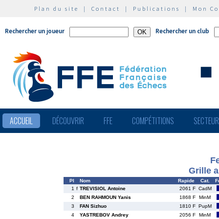
Plan du site
|
Contact
|
Publications
|
Mon C
Rechercher un joueur
Rechercher un club
ACCUEIL
DÉCOUVRIR
FFE
COMPÉTITIONS
SECTEU
Fe
Grille 
Pl
Nom
Rapide
Cat.
F
1
f
TREVISIOL Antoine
2061 F
CadM
2
BEN RAHMOUN Yanis
1868 F
MinM
3
FAN Sizhuo
1810 F
PupM
4
YASTREBOV Andrey
2056 F
MinM