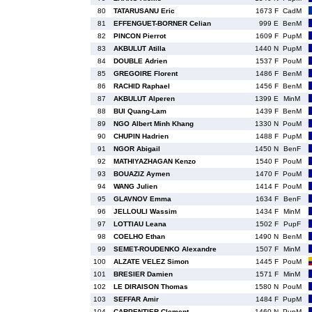
80
TATARUSANU Eric
1673 F
CadM
81
EFFENGUET-BORNER Celian
999 E
BenM
82
PINCON Pierrot
1609 F
PupM
83
AKBULUT Atilla
1440 N
PupM
84
DOUBLE Adrien
1537 F
PouM
85
GREGOIRE Florent
1486 F
BenM
86
RACHID Raphael
1456 F
BenM
87
AKBULUT Alperen
1399 E
MinM
88
BUI Quang-Lam
1439 F
BenM
89
NGO Albert Minh Khang
1330 N
PouM
90
CHUPIN Hadrien
1488 F
PupM
91
NGOR Abigail
1450 N
BenF
92
MATHIYAZHAGAN Kenzo
1540 F
PouM
93
BOUAZIZ Aymen
1470 F
PouM
94
WANG Julien
1414 F
PouM
95
GLAVNOV Emma
1634 F
BenF
96
JELLOULI Wassim
1434 F
MinM
97
LOTTIAU Leana
1502 F
PupF
98
COELHO Ethan
1490 N
BenM
99
SEMET-ROUDENKO Alexandre
1507 F
MinM
100
ALZATE VELEZ Simon
1445 F
PouM
101
BRESIER Damien
1571 F
MinM
102
LE DIRAISON Thomas
1580 N
PouM
103
SEFFAR Amir
1484 F
PupM
104
CARPENTIER Clement
1460 N
PupM