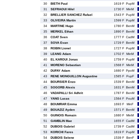
30
BIETH Paul
1619 F
PupM
31
SEFRAOUI Hilel
1730 F
MinM
32
BRELLIER SANCHEZ Rafael
1543 F
PupM
33
OLIVEIRA Martin
1599 F
PupM
34
MARTINE Hugo
1780 F
BenM
35
MERKEL Ethan
1890 F
BenM
36
COAT Sven
1777 F
CadM
37
SOVA Evan
1729 F
BenM
38
ROBIN Lionel
1727 F
PupM
39
LEANG Adam
1702 F
MinM
40
EL KAROUI Jonas
1759 F
PupM
41
MORENO Sebastian
1568 F
MinM
42
DUFAY Adam
1680 F
PpoM
43
RENE MONGUILLON Augustine
1585 F
PupF
44
BOURSIER Enzo
1539 F
BenM
45
SOGORB Alexis
1631 F
BenM
46
VADAPALLI Sri Adhrit
1787 F
BenM
47
YANG Lucas
1584 F
PouM
48
BOUMRAR Emma
1693 F
MinF
49
BOUAZIZ Ayden
1571 F
BenM
50
GUINOIS Romain
1680 F
MinM
51
GAMBLIN Mae
1655 F
CadM
52
DUBOIS Gabriel
1739 F
CadM
53
KORICHI Fares
1619 F
PupM
54
DUBOIS Selene
1539 F
BenF