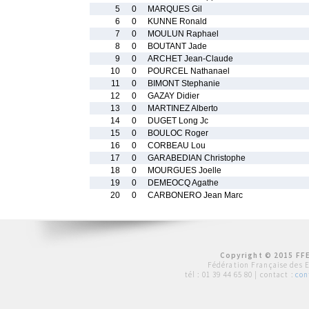
5
0
MARQUES Gil
6
0
KUNNE Ronald
7
0
MOULUN Raphael
8
0
BOUTANT Jade
9
0
ARCHET Jean-Claude
10
0
POURCEL Nathanael
11
0
BIMONT Stephanie
12
0
GAZAY Didier
13
0
MARTINEZ Alberto
14
0
DUGET Long Jc
15
0
BOULOC Roger
16
0
CORBEAU Lou
17
0
GARABEDIAN Christophe
18
0
MOURGUES Joelle
19
0
DEMEOCQ Agathe
20
0
CARBONERO Jean Marc
Copyright © 2015 FFE
Fédération Française des 
tél :
01 39 44 65 80
| contact :
con