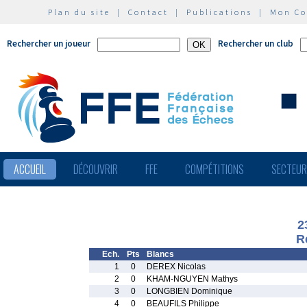
Plan du site
|
Contact
|
Publications
|
Mon C
Rechercher un joueur
Rechercher un club
ACCUEIL
DÉCOUVRIR
FFE
COMPÉTITIONS
SECTEU
2
R
Ech.
Pts
Blancs
1
0
DEREX Nicolas
2
0
KHAM-NGUYEN Mathys
3
0
LONGBIEN Dominique
4
0
BEAUFILS Philippe