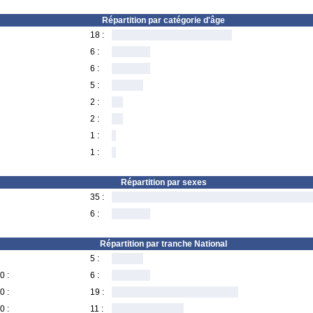
Répartition par catégorie d'âge
18 :
6 :
6 :
5 :
2 :
2 :
1 :
1 :
Répartition par sexes
35 :
6 :
Répartition par tranche National
5 :
0 :
6 :
0 :
19 :
0 :
11 :