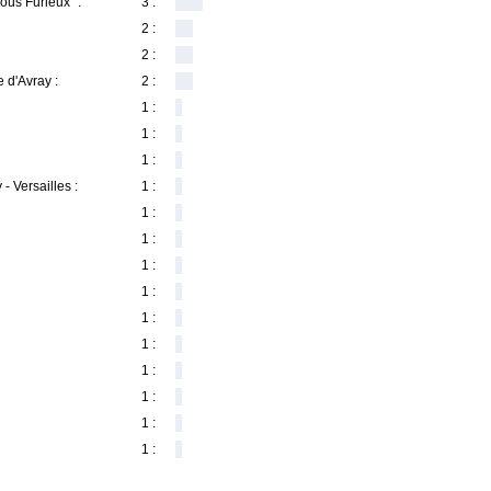
ous Furieux" :
3 :
2 :
2 :
 d'Avray :
2 :
1 :
1 :
1 :
- Versailles :
1 :
1 :
1 :
1 :
1 :
1 :
1 :
1 :
1 :
1 :
1 :