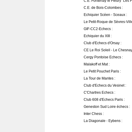
C.E. Fontenay le Fleury "Les F
C.E. de Bois-Colombes :
Echiquier Scéen - Sceaux :
Le Petit-Roque de Sèvres-Ville
GIF-CC2-Echecs :
Echiquier du XIII :
Club d'Echecs d'Orsay :
CE Le Roi Soleil - Le Chesnay 
Cergy Pontoise Echecs :
Malakoff et Mat :
Le Petit Pouchet Paris :
La Tour de Mantes :
Club d'Echecs du Vesinet :
C'Chartres Echecs :
Club 608 d'Echecs Paris :
Geneston Sud Loire échecs :
Inter Chess :
La Diagonale - Eybens :