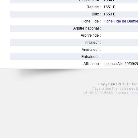
Classement :
1654 F
Rapide :
1651 F
Blitz :
1653 E
Fiche Fide :
Fiche Fide de Dam
Arbitre national :
Arbitre fide :
Initiateur :
Animateur :
Entraîneur :
Affiliation :
Licence A le 29/09/
Copyright © 2015 FFE
Fédération Française des 
tél :
01 39 44 65 80
| contact :
con