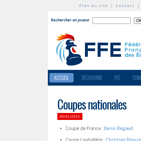
Plan du site
|
Contact
Rechercher un joueur
ACCUEIL
DÉCOUVRIR
FFE
COM
Coupes nationales
05/01/2022
• Coupe de France :
Denis Regaud
• Coupe Loubatière :
Christian Bleuz