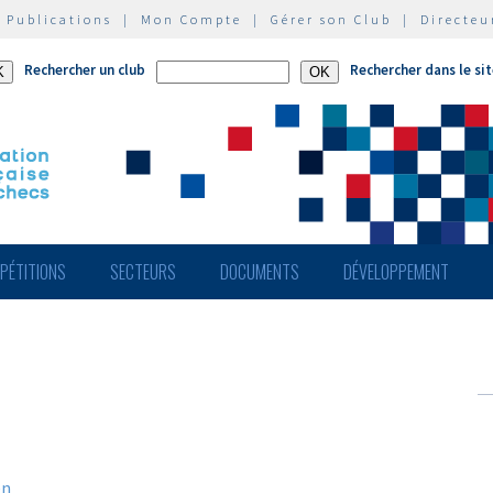
|
Publications
|
Mon Compte
|
Gérer son Club
|
Directeu
Rechercher un club
Rechercher dans le si
PÉTITIONS
SECTEURS
DOCUMENTS
DÉVELOPPEMENT
en