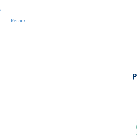
s
Retour
P