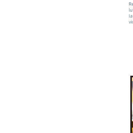
Re
lu
l
vi