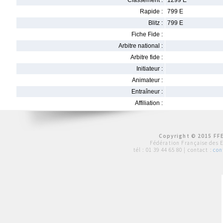
Classement :
1299 E
Rapide :
799 E
Blitz :
799 E
Fiche Fide :
Arbitre national :
Arbitre fide :
Initiateur :
Animateur :
Entraîneur :
Affiliation :
Copyright © 2015 FFE
Fédération Française des 
tél :
01 39 44 65 80
| contact :
con