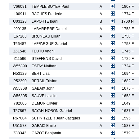
V66091
TEMPLE BOYER Paul
A
1807 F
L00911
BACHES Frederic
A
1774 F
U03128
LAPORTE Ioani
B
1760 N
J09135
LABARRERE Daniel
A
1758 F
E67203
BRUNEAU Lilian
A
1758 F
T66487
LAFFARGUE Gabriel
A
1758 F
Z61548
TEUTU Andrii
A
1745 F
Z11596
STEFFENS David
A
1729 F
W55890
ESTAY Nathan
A
1724 F
N53129
BERT Lisa
A
1694 F
P52390
BERAIL Tristan
A
1682 F
W55868
GABAIX John
A
1675 F
W56805
SAUVE Lazslo
A
1658 F
Y82005
DEMUR Olivier
A
1649 F
T57867
SAYAH-HOBON Gabriel
A
1637 F
R67004
SCHNITZLER Jean-Jacques
A
1595 F
U51573
GABAIX Emile
A
1587 F
Z88343
CAZOT Benjamin
A
1579 F