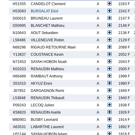
H51555
CANDELOT Clement
A
2263 F
H53093
BURGALAT Eliot
A
2242 F
D00015
BRUNEAU Laurent
A
2147 F
G50995
BLANCHET Mathieu
A
2146 F
N10643
AOUT Sebastien
A
2136 F
L58486
VILLENEUVE Robin
A
2129 F
N68296
RIGAUD-RETOURNE Mael
A
2088 F
Y13837
COUSTANCE Kevin
A
2052 F
N72453
SAYAH-HOBON Noah
A
2043 F
K03203
RENAUDIN Mathieu
A
2005 F
H66489
RAMBAUT Anthony
A
1998 F
S53310
AKYUZ Enes
A
1980 F
J07952
DARGAGNON Remi
A
1949 F
L53848
RENAUDIN Thibault
A
1940 F
P09243
LECOQ Julien
A
1938 F
K58820
RENAUDIN Axelle
A
1926 F
W80901
BUSBY Leonard
A
1914 F
A63531
LABARTHE Laurent
A
1892 F
U51144
SAYAH-HOBON Adam
A
1816 F