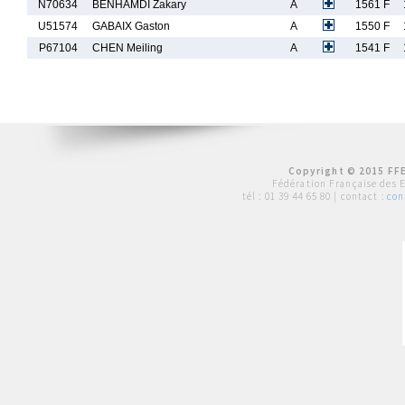
N70634
BENHAMDI Zakary
A
1561 F
U51574
GABAIX Gaston
A
1550 F
P67104
CHEN Meiling
A
1541 F
Copyright © 2015 FFE
Fédération Française des 
tél :
01 39 44 65 80
| contact :
con