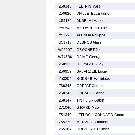
Z68343
FELTRIN Yves
Z50920
VIALLETELLE Adrien
X55181
ANSELMI Matteo
Y50640
MICHARD Antoine
Y52295
ALENDA Philippe
U53717
DESNOS Alain
W52007
CROCHET Joel
W74586
DAIMO Georges
Z50933
DE PALATIS Joy
Z50959
SABARDEIL Lucie
Z53304
RODRIGUEZ Tobias
Z68345
GREPAT Clement
Z68346
GUITARD Gabriel
Z68347
TINTILIER Gabin
Z71040
GIRARD Mael
Z54340
LEFLOCH-GONNARD Come
Z55279
MEIGNAUD Imanol
Z55282
ROGNERUD Simon