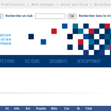
|
Publications
|
Mon Compte
|
Gérer son Club
|
Directeu
Rechercher un club
Rechercher dans le si
PÉTITIONS
SECTEURS
DOCUMENTS
DÉVELOPPEMENT
Af.
Info
Elo
Rapide
Blitz
Cat
M.
Club