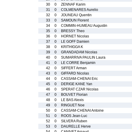
30
0
ZENNAF Karim
31
0
COLMENARES Aurelio
32
0
JOUNEAU Quentin
33
0
SAMOUN Florent
34
0
COMMIN-HUMEAU Augustin
35
0
BRESSY Theo
36
0
HORNET Nicolas
37
0
LE GOFF Damien
38
0
KRITHIGGA K
39
0
GRANDADAM Nicolas
40
0
SUMARRIVA PAULIN Laura
41
0
LE CORRE Benjamin
42
0
SIFFERT Arman
43
0
GIFFARD Nicolas
44
0
CASSAM-CHENAI Eric
45
0
DERIGE KANE Yan
46
0
SPERAT CZAR Nicolas
47
0
BOUVET Florian
48
0
LE BAS Alexis
49
0
RINGUET Noe
50
0
CASSAM-CHENAI Antoine
51
0
ROOS Jean-Luc
52
0
SILVERA Ruben
53
0
DAURELLE Herve
54
0
CANIVET Arnaud