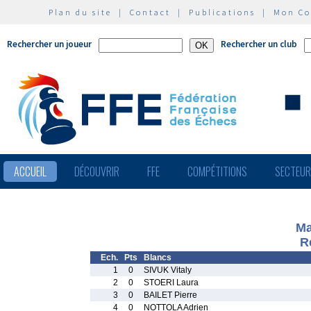
Plan du site
|
Contact
|
Publications
|
Mon C
Rechercher un joueur
Rechercher un club
ACCUEIL
DÉCOUVRIR
FFE
COMPÉTITIONS
SECTEU
Ma
R
Ech.
Pts
Blancs
1
0
SIVUK Vitaly
2
0
STOERI Laura
3
0
BAILET Pierre
4
0
NOTTOLA Adrien