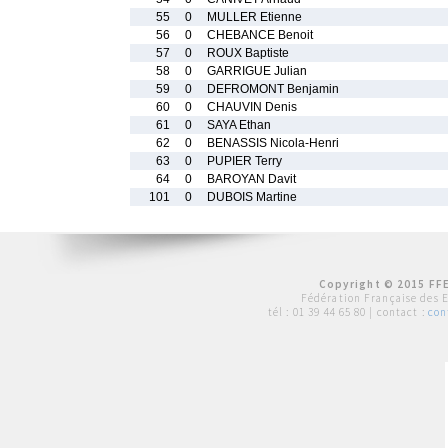
55
0
MULLER Etienne
56
0
CHEBANCE Benoit
57
0
ROUX Baptiste
58
0
GARRIGUE Julian
59
0
DEFROMONT Benjamin
60
0
CHAUVIN Denis
61
0
SAYA Ethan
62
0
BENASSIS Nicola-Henri
63
0
PUPIER Terry
64
0
BAROYAN Davit
101
0
DUBOIS Martine
Copyright © 2015 FFE
Fédération Française des 
tél :
01 39 44 65 80
| contact :
con