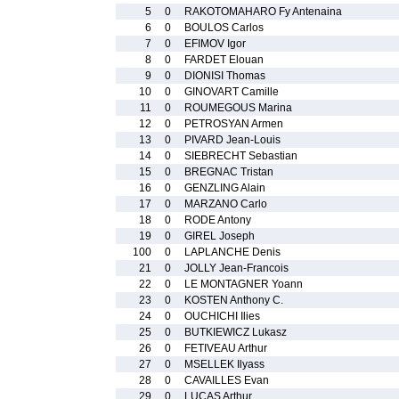
5
0
RAKOTOMAHARO Fy Antenaina
6
0
BOULOS Carlos
7
0
EFIMOV Igor
8
0
FARDET Elouan
9
0
DIONISI Thomas
10
0
GINOVART Camille
11
0
ROUMEGOUS Marina
12
0
PETROSYAN Armen
13
0
PIVARD Jean-Louis
14
0
SIEBRECHT Sebastian
15
0
BREGNAC Tristan
16
0
GENZLING Alain
17
0
MARZANO Carlo
18
0
RODE Antony
19
0
GIREL Joseph
100
0
LAPLANCHE Denis
21
0
JOLLY Jean-Francois
22
0
LE MONTAGNER Yoann
23
0
KOSTEN Anthony C.
24
0
OUCHICHI Ilies
25
0
BUTKIEWICZ Lukasz
26
0
FETIVEAU Arthur
27
0
MSELLEK Ilyass
28
0
CAVAILLES Evan
29
0
LUCAS Arthur