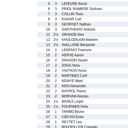
5
3
LEFEVRE Kevin
6
3
PRIOL RAMIERE Sullivan
7
3
COLLIN Theo
8
3
KUHAR Carl
9
3
GEORGET Nathan
10
3
DARTHENAY Antoine
11
2½
GRANGE Alex
12
2½
KHOLODILKIN Maksim
13
2½
AVALLONE Benjamin
14
2
LENFANT Francois
15
2
HERVE Aaron
16
2
DRAGON Xavier
17
2
ZOGG Nina
18
2
YAZYKOV Anna
19
2
MARTINEZ Cyril
20
2
NDIAYE Mael
21
2
KISS Alexander
22
2
NAYROL Pierre
23
2
MORVAN Alessio
24
1½
BASILE Leger
25
1½
FOURNIER Felix
26
1
TARIBO Bruno
27
1
CIECKO Evan
28
1
REYTET Leo
29
1
BOUTEILLER Corentin