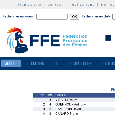
Plan du site
|
Contact
|
Publications
|
Mon C
Rechercher un joueur
Rechercher un club
ACCUEIL
DÉCOUVRIR
FFE
COMPÉTITIONS
SECTEU
R
Ech.
Pts
Blancs
1
4
VIDAL Llewellyn
2
4
GUENNOUN Anthony
3
3
CAMPRUBI David
4
3
CANARD Bruno