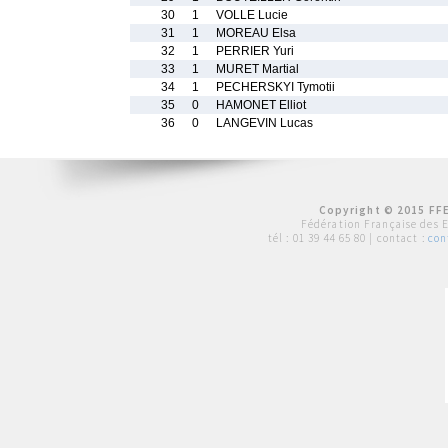
30
1
VOLLE Lucie
31
1
MOREAU Elsa
32
1
PERRIER Yuri
33
1
MURET Martial
34
1
PECHERSKYI Tymotii
35
0
HAMONET Elliot
36
0
LANGEVIN Lucas
Copyright © 2015 FFE
Fédération Française des 
tél :
01 39 44 65 80
| contact :
con