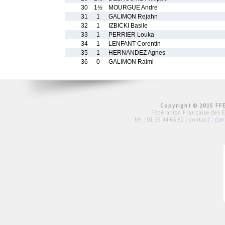
30
1½
MOURGUE Andre
31
1
GALIMON Rejahn
32
1
IZBICKI Basile
33
1
PERRIER Louka
34
1
LENFANT Corentin
35
1
HERNANDEZ Agnes
36
0
GALIMON Raimi
Copyright © 2015 FFE
Fédération Française des 
tél :
01 39 44 65 80
| contact :
con