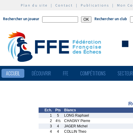
Plan du site
|
Contact
|
Publications
|
Mon C
Rechercher un joueur
Rechercher un club
ACCUEIL
DÉCOUVRIR
FFE
COMPÉTITIONS
SECTEU
R
Ech.
Pts
Blancs
1
5
LONG Raphael
2
4½
CHAGNY Pierre
3
4
JAGER Michel
4
4
COLLIN Theo