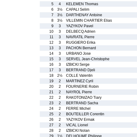
5
4
KELEMEN Thomas
6
3½
CAPALI Selim
7
3½
DARTHENAY Antoine
8
3½
VILLEMIN CHARTIER Elias
9
3
YAZYKOV Pavel
10
3
DELBECQ Adrien
11
3
NAVRATIL Pierre
12
3
RUGGIERO Erika
13
3
PACHON Bernard
14
3
URBANO Jose
15
3
SERVEL Jean-Christophe
16
3
IZBICKI Serge
17
3
BERTRAND Djeli
18
2½
COLLE Valentin
19
2
MARTINEZ Cyril
20
2
FOURNERIE Robin
21
2
NAYROL Pierre
22
2
RAKOTONIZAO Tiary
23
2
BERTRAND Sacha
24
2
FERRE Michel
25
2
BOUTEILLER Corentin
26
2
YAZYKOV Ermak
27
2
VICAL Lionel
28
2
IZBICKI Nolan
29
1½
DELHOUME Philippe