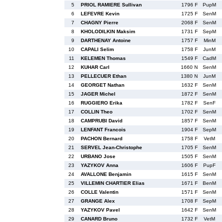
5
PRIOL RAMIERE Sullivan
1796 F
PupM
6
LEFEVRE Kevin
1725 F
SenM
7
CHAGNY Pierre
2068 F
SenM
8
KHOLODILKIN Maksim
1731 F
SepM
9
DARTHENAY Antoine
1757 F
MinM
10
CAPALI Selim
1758 F
JunM
11
KELEMEN Thomas
1549 F
CadM
12
KUHAR Carl
1660 N
SenM
13
PELLECUER Ethan
1380 N
JunM
14
GEORGET Nathan
1632 F
SenM
15
JAGER Michel
1872 F
SenM
16
RUGGIERO Erika
1782 F
SenF
17
COLLIN Theo
1702 F
SenM
18
CAMPRUBI David
1857 F
SenM
19
LENFANT Francois
1904 F
SepM
20
PACHON Bernard
1758 F
VetM
21
SERVEL Jean-Christophe
1705 F
SenM
22
URBANO Jose
1505 F
SenM
23
YAZYKOV Anna
1606 F
PupF
24
AVALLONE Benjamin
1615 F
SenM
25
VILLEMIN CHARTIER Elias
1671 F
BenM
26
COLLE Valentin
1571 F
SenM
27
GRANGE Alex
1708 F
SepM
28
YAZYKOV Pavel
1642 F
SenM
29
CANARD Bruno
1732 F
VetM