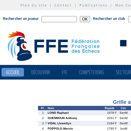
Plan du site
|
Contact
|
Publications
|
Mon C
Rechercher un joueur
Rechercher un club
ACCUEIL
DÉCOUVRIR
FFE
COMPÉTITIONS
SECTEU
Grille 
Pl
Nom
Rapide
Cat.
1
LONG Raphael
1978 F
SenM
2
GUENNOUN Anthony
2031 F
SenM
3
f
VIDAL Llewellyn
2194 F
SenM
4
FOPPOLO Marvin
1780 F
JunM