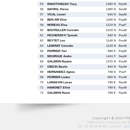
55
RAKOTONIZAO Tiary
1380 N
PpoM
56
NAYROL Pierre
1380 N
SenM
57
VICAL Lionel
940 N
SepM
58
BEN ARI Eliot
1180 N
PupM
59
MOREAU Elsa
1210 N
PupF
60
BOUTEILLER Corentin
1020 N
PouM
61
PECHERSKYI Tymotii
940 N
PouM
62
REYTET Leo
1140 N
PouM
63
LENFANT Corentin
1150 N
BenM
64
PERRIER Yuri
999 E
PupM
65
MOURGUE Andre
1441 F
SepM
66
GALIMON Rejahn
1370 N
PouM
67
IZBICKI Basile
940 N
PpoM
68
HERNANDEZ Agnes
799 E
PouF
69
PERRIER Louka
800 N
PouM
70
LANGEVIN Lucas
799 E
PpoM
71
HAMONET Elliot
799 E
PpoM
72
GALIMON Raimi
799 E
PpoM
Copyright © 2015 FFE
Fédération Française des 
tél :
01 39 44 65 80
| contact :
con