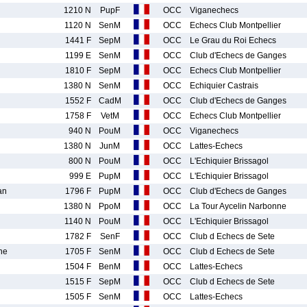
1210 N
PupF
OCC
Viganechecs
1120 N
SenM
OCC
Echecs Club Montpellier
1441 F
SepM
OCC
Le Grau du Roi Echecs
1199 E
SenM
OCC
Club d'Echecs de Ganges
1810 F
SepM
OCC
Echecs Club Montpellier
1380 N
SenM
OCC
Echiquier Castrais
1552 F
CadM
OCC
Club d'Echecs de Ganges
1758 F
VetM
OCC
Echecs Club Montpellier
940 N
PouM
OCC
Viganechecs
1380 N
JunM
OCC
Lattes-Echecs
800 N
PouM
OCC
L'Echiquier Brissagol
999 E
PupM
OCC
L'Echiquier Brissagol
an
1796 F
PupM
OCC
Club d'Echecs de Ganges
1380 N
PpoM
OCC
La Tour Aycelin Narbonne
1140 N
PouM
OCC
L'Echiquier Brissagol
1782 F
SenF
OCC
Club d Echecs de Sete
he
1705 F
SenM
OCC
Club d Echecs de Sete
1504 F
BenM
OCC
Lattes-Echecs
1515 F
SepM
OCC
Club d Echecs de Sete
1505 F
SenM
OCC
Lattes-Echecs