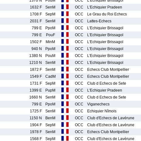
1370 N
PouM
OCC
L'Echiquier Brissagol
1632 F
SenM
OCC
L'Echiquier Pradeen
1708 F
SepM
OCC
Le Grau du Roi Echecs
2031 F
SenM
OCC
Lattes-Echecs
799 E
PpoM
OCC
L'Echiquier Brissagol
799 E
PouF
OCC
L'Echiquier Brissagol
1502 F
MinM
OCC
L'Echiquier Brissagol
940 N
PpoM
OCC
L'Echiquier Brissagol
1380 N
PouM
OCC
L'Echiquier Brissagol
1210 N
SenM
OCC
L'Echiquier Brissagol
1872 F
SenM
OCC
Echecs Club Montpellier
1549 F
CadM
OCC
Echecs Club Montpellier
1731 F
SepM
OCC
Club d Echecs de Sete
1399 E
PupM
OCC
L'Echiquier Pradeen
1660 N
SenM
OCC
Club d Echecs de Sete
799 E
PpoM
OCC
Viganechecs
1725 F
SenM
OCC
Echiquier Nîmois
1150 N
BenM
OCC
Club d'Echecs de Lavérune
1904 F
SepM
OCC
Club d'Echecs de Lavérune
1978 F
SenM
OCC
Echecs Club Montpellier
1568 F
SepM
OCC
Club d'Echecs de Lavérune