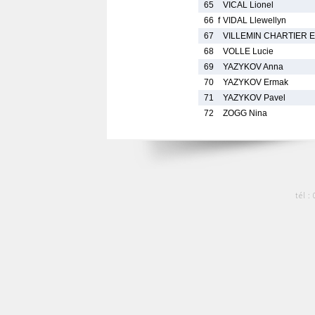
65
VICAL Lionel
66
f
VIDAL Llewellyn
67
VILLEMIN CHARTIER El
68
VOLLE Lucie
69
YAZYKOV Anna
70
YAZYKOV Ermak
71
YAZYKOV Pavel
72
ZOGG Nina
tél :