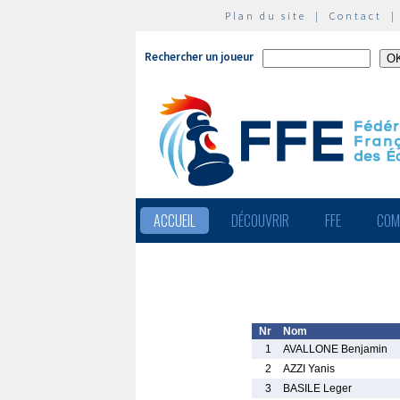
Plan du site
|
Contact
Rechercher un joueur
ACCUEIL
DÉCOUVRIR
FFE
COM
Nr
Nom
1
AVALLONE Benjamin
2
AZZI Yanis
3
BASILE Leger