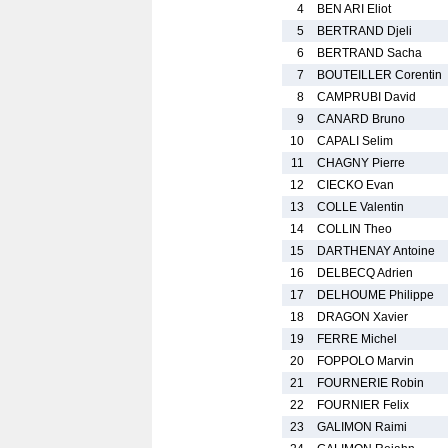
4
BEN ARI Eliot
5
BERTRAND Djeli
6
BERTRAND Sacha
7
BOUTEILLER Corentin
8
CAMPRUBI David
9
CANARD Bruno
10
CAPALI Selim
11
CHAGNY Pierre
12
CIECKO Evan
13
COLLE Valentin
14
COLLIN Theo
15
DARTHENAY Antoine
16
DELBECQ Adrien
17
DELHOUME Philippe
18
DRAGON Xavier
19
FERRE Michel
20
FOPPOLO Marvin
21
FOURNERIE Robin
22
FOURNIER Felix
23
GALIMON Raimi