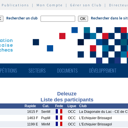
|
Publications
|
Mon Compte
|
Gérer son Club
|
Directeu
Rechercher un club
Rechercher dans le si
PÉTITIONS
SECTEURS
DOCUMENTS
DÉVELOPPEMENT
Deleuze
Liste des participants
Rapide
Cat.
Fede
Ligue
Club
1615 F
SenM
OCC
La Diagonale du Lac - CE de Cl
1463 F
PupM
OCC
L'Echiquier Brissagol
1199 E
MinM
OCC
L'Echiquier Brissagol