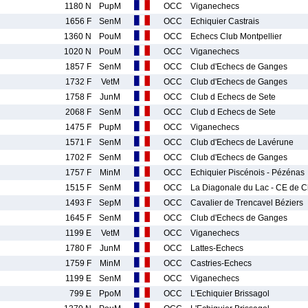
1180 N
PupM
OCC
Viganechecs
1656 F
SenM
OCC
Echiquier Castrais
1360 N
PouM
OCC
Echecs Club Montpellier
1020 N
PouM
OCC
Viganechecs
1857 F
SenM
OCC
Club d'Echecs de Ganges
1732 F
VetM
OCC
Club d'Echecs de Ganges
1758 F
JunM
OCC
Club d Echecs de Sete
2068 F
SenM
OCC
Club d Echecs de Sete
1475 F
PupM
OCC
Viganechecs
1571 F
SenM
OCC
Club d'Echecs de Lavérune
1702 F
SenM
OCC
Club d'Echecs de Ganges
1757 F
MinM
OCC
Echiquier Piscénois - Pézénas
1515 F
SenM
OCC
La Diagonale du Lac - CE de Cl
1493 F
SepM
OCC
Cavalier de Trencavel Béziers
1645 F
SenM
OCC
Club d'Echecs de Ganges
1199 E
VetM
OCC
Viganechecs
1780 F
JunM
OCC
Lattes-Echecs
1759 F
MinM
OCC
Castries-Echecs
1199 E
SenM
OCC
Viganechecs
799 E
PpoM
OCC
L'Echiquier Brissagol