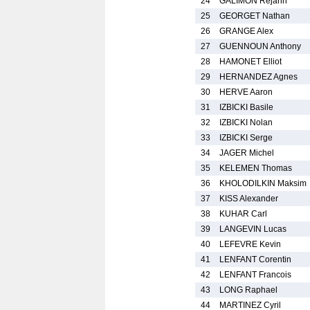
24
GALIMON Rejahn
25
GEORGET Nathan
26
GRANGE Alex
27
GUENNOUN Anthony
28
HAMONET Elliot
29
HERNANDEZ Agnes
30
HERVE Aaron
31
IZBICKI Basile
32
IZBICKI Nolan
33
IZBICKI Serge
34
JAGER Michel
35
KELEMEN Thomas
36
KHOLODILKIN Maksim
37
KISS Alexander
38
KUHAR Carl
39
LANGEVIN Lucas
40
LEFEVRE Kevin
41
LENFANT Corentin
42
LENFANT Francois
43
LONG Raphael
44
MARTINEZ Cyril