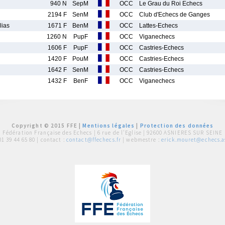
940 N
SepM
OCC
Le Grau du Roi Echecs
2194 F
SenM
OCC
Club d'Echecs de Ganges
ias
1671 F
BenM
OCC
Lattes-Echecs
1260 N
PupF
OCC
Viganechecs
1606 F
PupF
OCC
Castries-Echecs
1420 F
PouM
OCC
Castries-Echecs
1642 F
SenM
OCC
Castries-Echecs
1432 F
BenF
OCC
Viganechecs
Copyright © 2015 FFE |
Mentions légales
|
Protection des données
Fédération Française des Echecs |
6 rue de l'Eglise | 92600 ASNIERES SUR SEINE
01 39 44 65 80
| contact :
contact@ffechecs.fr
| webmestre :
erick.mouret@echecs.as