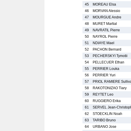
45
MOREAU Elsa
46
MORVAN Alessio
47
MOURGUE Andre
48
MURET Martial
49
NAVRATIL Pierre
50
NAYROL Pierre
51
NDIAYE Mael
52
PACHON Bernard
53
PECHERSKYI Tymotii
54
PELLECUER Ethan
55
PERRIER Louka
56
PERRIER Yuri
57
PRIOL RAMIERE Sulliv
58
RAKOTONIZAO Tiary
59
REYTET Leo
60
RUGGIERO Erika
61
SERVEL Jean-Christop
62
STOECKLIN Noah
63
TARIBO Bruno
64
URBANO Jose