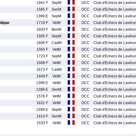
1941 F
SepM
OCC
Club d'Echecs de Lavéru
1585 F
SenM
OCC
Club d'Echecs de Lavéru
1399 E
SepM
OCC
Club d'Echecs de Lavéru
lippe
1719 F
VetM
OCC
Club d'Echecs de Lavéru
1603 F
BenM
OCC
Club d'Echecs de Lavéru
1565 F
SepM
OCC
Club d'Echecs de Lavéru
1606 F
CadM
OCC
Club d'Echecs de Lavéru
1565 F
VetM
OCC
Club d'Echecs de Lavéru
1723 F
SepM
OCC
Club d'Echecs de Lavéru
1668 F
VetM
OCC
Club d'Echecs de Lavéru
1673 F
CadM
OCC
Club d'Echecs de Lavéru
1849 F
VetM
OCC
Club d'Echecs de Lavéru
1399 E
VetM
OCC
Club d'Echecs de Lavéru
1399 E
SenM
OCC
Club d'Echecs de Lavéru
1576 F
VetM
OCC
Club d'Echecs de Lavéru
1631 F
VetM
OCC
Club d'Echecs de Lavéru
1399 E
SepM
OCC
Club d'Echecs de Lavéru
1614 F
SenM
OCC
Club d'Echecs de Lavéru
1533 F
VetM
OCC
Club d'Echecs de Lavéru