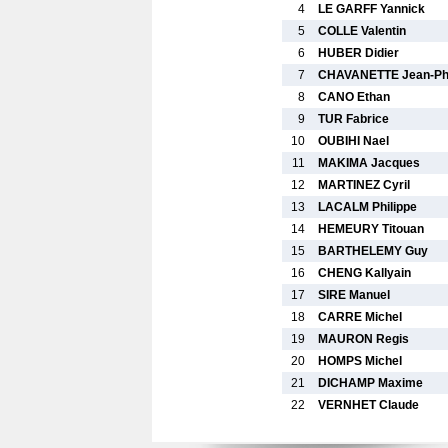
4
LE GARFF Yannick
5
COLLE Valentin
6
HUBER Didier
7
CHAVANETTE Jean-Phi
8
CANO Ethan
9
TUR Fabrice
10
OUBIHI Nael
11
MAKIMA Jacques
12
MARTINEZ Cyril
13
LACALM Philippe
14
HEMEURY Titouan
15
BARTHELEMY Guy
16
CHENG Kallyain
17
SIRE Manuel
18
CARRE Michel
19
MAURON Regis
20
HOMPS Michel
21
DICHAMP Maxime
22
VERNHET Claude