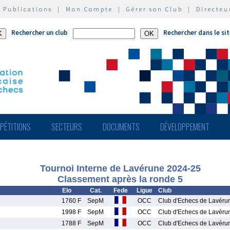
|
Publications
|
Mon Compte
|
Gérer son Club
|
Directeu
Rechercher un club
Rechercher dans le si
PÉTITIONS
SECTEURS
DOCUMENTS
DÉVELOPPEMENT
Tournoi Interne de Lavérune 2024-25
Classement après la ronde 5
Elo
Cat.
Fede
Ligue
Club
1760 F
SepM
OCC
Club d'Echecs de Lavéru
1998 F
SepM
OCC
Club d'Echecs de Lavéru
1788 F
SepM
OCC
Club d'Echecs de Lavéru