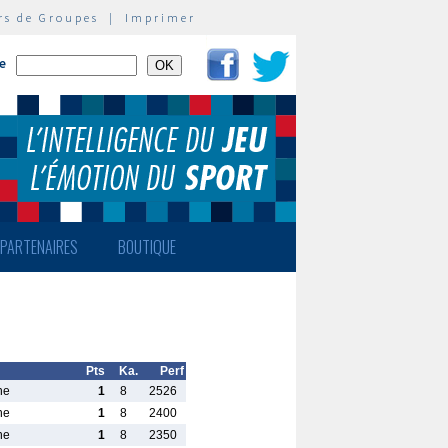
rs de Groupes
|
Imprimer
te
PARTENAIRES
BOUTIQUE
Pts
Ka.
Perf
ne
1
8
2526
ne
1
8
2400
ne
1
8
2350