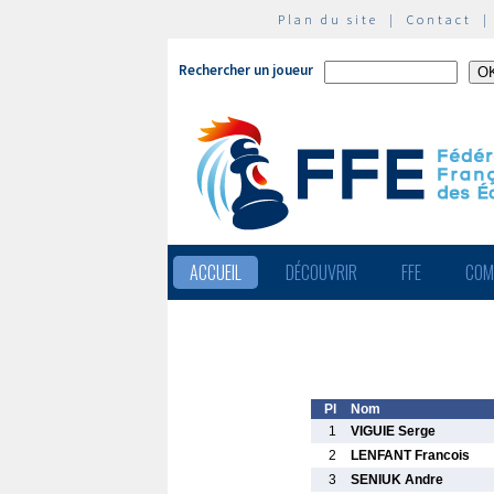
Plan du site
|
Contact
Rechercher un joueur
ACCUEIL
DÉCOUVRIR
FFE
COM
Pl
Nom
1
VIGUIE Serge
2
LENFANT Francois
3
SENIUK Andre