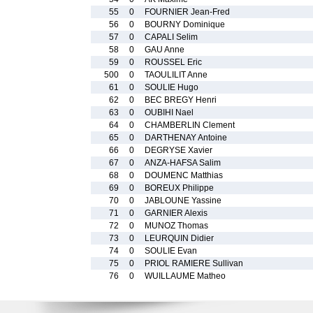
55
0
FOURNIER Jean-Fred
56
0
BOURNY Dominique
57
0
CAPALI Selim
58
0
GAU Anne
59
0
ROUSSEL Eric
500
0
TAOULILIT Anne
61
0
SOULIE Hugo
62
0
BEC BREGY Henri
63
0
OUBIHI Nael
64
0
CHAMBERLIN Clement
65
0
DARTHENAY Antoine
66
0
DEGRYSE Xavier
67
0
ANZA-HAFSA Salim
68
0
DOUMENC Matthias
69
0
BOREUX Philippe
70
0
JABLOUNE Yassine
71
0
GARNIER Alexis
72
0
MUNOZ Thomas
73
0
LEURQUIN Didier
74
0
SOULIE Evan
75
0
PRIOL RAMIERE Sullivan
76
0
WUILLAUME Matheo