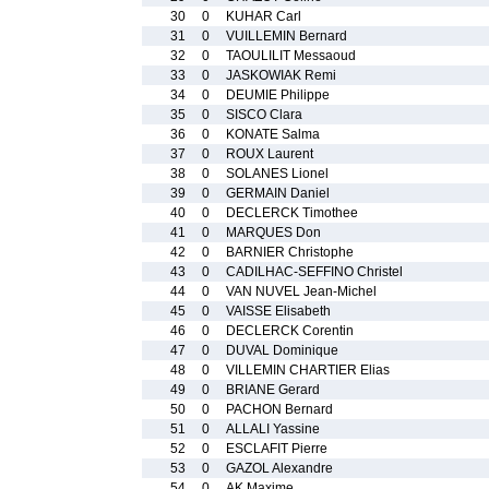
30
0
KUHAR Carl
31
0
VUILLEMIN Bernard
32
0
TAOULILIT Messaoud
33
0
JASKOWIAK Remi
34
0
DEUMIE Philippe
35
0
SISCO Clara
36
0
KONATE Salma
37
0
ROUX Laurent
38
0
SOLANES Lionel
39
0
GERMAIN Daniel
40
0
DECLERCK Timothee
41
0
MARQUES Don
42
0
BARNIER Christophe
43
0
CADILHAC-SEFFINO Christel
44
0
VAN NUVEL Jean-Michel
45
0
VAISSE Elisabeth
46
0
DECLERCK Corentin
47
0
DUVAL Dominique
48
0
VILLEMIN CHARTIER Elias
49
0
BRIANE Gerard
50
0
PACHON Bernard
51
0
ALLALI Yassine
52
0
ESCLAFIT Pierre
53
0
GAZOL Alexandre
54
0
AK Maxime