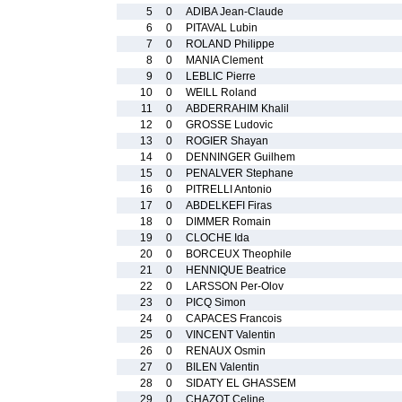
5
0
ADIBA Jean-Claude
6
0
PITAVAL Lubin
7
0
ROLAND Philippe
8
0
MANIA Clement
9
0
LEBLIC Pierre
10
0
WEILL Roland
11
0
ABDERRAHIM Khalil
12
0
GROSSE Ludovic
13
0
ROGIER Shayan
14
0
DENNINGER Guilhem
15
0
PENALVER Stephane
16
0
PITRELLI Antonio
17
0
ABDELKEFI Firas
18
0
DIMMER Romain
19
0
CLOCHE Ida
20
0
BORCEUX Theophile
21
0
HENNIQUE Beatrice
22
0
LARSSON Per-Olov
23
0
PICQ Simon
24
0
CAPACES Francois
25
0
VINCENT Valentin
26
0
RENAUX Osmin
27
0
BILEN Valentin
28
0
SIDATY EL GHASSEM
29
0
CHAZOT Celine