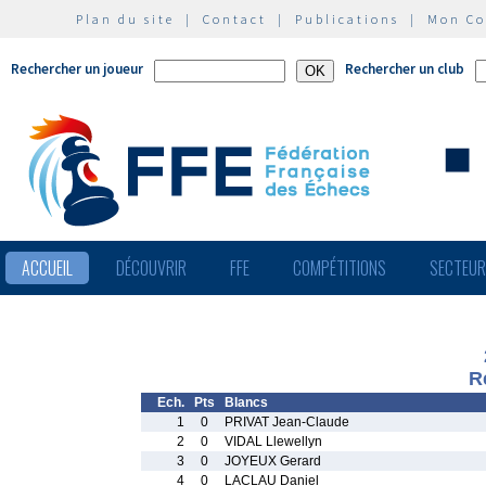
Plan du site
|
Contact
|
Publications
|
Mon C
Rechercher un joueur
Rechercher un club
ACCUEIL
DÉCOUVRIR
FFE
COMPÉTITIONS
SECTEU
R
Ech.
Pts
Blancs
1
0
PRIVAT Jean-Claude
2
0
VIDAL Llewellyn
3
0
JOYEUX Gerard
4
0
LACLAU Daniel