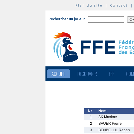
Plan du site
|
Contact
Rechercher un joueur
ACCUEIL
DÉCOUVRIR
FFE
COM
Nr
Nom
1
AK Maxime
2
BAUER Pierre
3
BENBELLIL Rabah