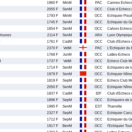
1960 F
MinM
PAC
Cannes Echec
2055 F
SenM
OCC
Club d Echecs 
1793 F
MinM
OCC
Echiquier Pisc
1745 F
SenM
OCC
Echiquier du G
1854 F
SenM
OCC
Cahors Echecs
Younes
2114 F
SenM
ARA
Lyon Olympiqu
m
1761 F
CadM
OCC
Club d'Echecs 
2370 F
VetM
PAC
L'Echiquier du
1768 F
JunM
OCC
Lattes-Echecs
d
1737 F
VetM
OCC
Echecs Club Mo
1714 F
SenM
OCC
Echiquiers de l
1979 F
SenM
OCC
Echiquier Nîmo
1819 F
SepM
OCC
Echecs Club Mo
2050 F
SenM
OCC
Echiquier Nîmo
1837 F
CadM
IDF
Club d'Echecs 
1896 F
SepM
OCC
Echiquiers de l
1995 F
SenM
EST
Thanville
2327 F
SepM
OCC
Echiquier Carc
1712 F
SepM
OCC
Echiquier du G
1917 F
BenM
OCC
l'Echiquier Tou