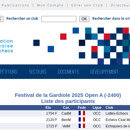
|
Publications
|
Mon Compte
|
Gérer son Club
|
Directeu
Rechercher un club
Rechercher dans le si
PÉTITIONS
SECTEURS
DOCUMENTS
DÉVELOPPEMENT
Festival de la Gardiole 2025 Open A (-2400)
Liste des participants
Elo
Cat.
Fede
Ligue
Club
1754 F
CadM
OCC
Lattes-Echecs
2120 F
BenM
OCC
Echecs Club Mo
1715 F
VetM
OCC
Echiquiers de l