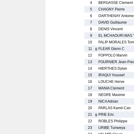
4
BERGASSE Clement
5
CHAGNY Pierre
6
DARTHENAY Antoine
7
DAVID Guillaume
8
DENIS Vincent
9
EL MCHAOURI MAS 
10
FALIP MORALES To
11
g
FLEAR Glenn C
12
FOPPOLO Marvin
13
FOURNIER Jean-Fre
14
HIERTHES Dylan
15
IRAQUI Youssef
16
LOUCHE Herve
17
MANIA Clement
18
NEGRE Maxime
19
NICA Adrian
20
PARLAS Kamil-Can
21
g
PRIE Eric
22
ROBLES Philippe
23
URIBE Tunweya