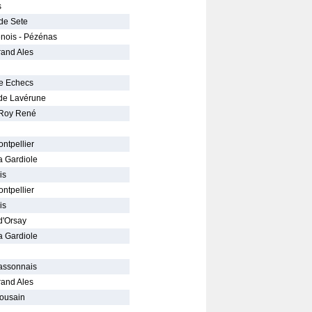
s
de Sete
énois - Pézénas
rand Ales
e Echecs
de Lavérune
 Roy René
ntpellier
a Gardiole
is
ntpellier
is
d'Orsay
a Gardiole
assonnais
rand Ales
lousain