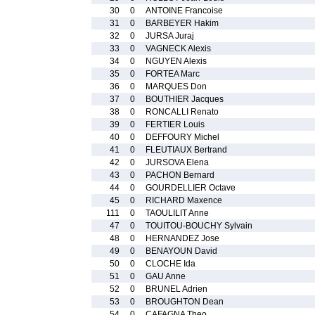
30
0
ANTOINE Francoise
31
0
BARBEYER Hakim
32
0
JURSA Juraj
33
0
VAGNECK Alexis
34
0
NGUYEN Alexis
35
0
FORTEA Marc
36
0
MARQUES Don
37
0
BOUTHIER Jacques
38
0
RONCALLI Renato
39
0
FERTIER Louis
40
0
DEFFOURY Michel
41
0
FLEUTIAUX Bertrand
42
0
JURSOVA Elena
43
0
PACHON Bernard
44
0
GOURDELLIER Octave
45
0
RICHARD Maxence
111
0
TAOULILIT Anne
47
0
TOUITOU-BOUCHY Sylvain
48
0
HERNANDEZ Jose
49
0
BENAYOUN David
50
0
CLOCHE Ida
51
0
GAU Anne
52
0
BRUNEL Adrien
53
0
BROUGHTON Dean
54
0
CAFAGNA Theo