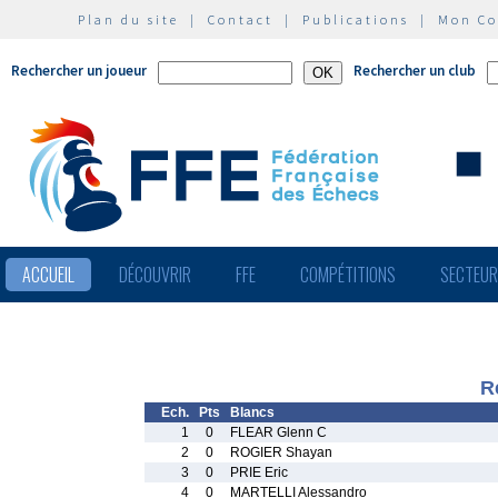
Plan du site
|
Contact
|
Publications
|
Mon C
Rechercher un joueur
Rechercher un club
ACCUEIL
DÉCOUVRIR
FFE
COMPÉTITIONS
SECTEU
R
Ech.
Pts
Blancs
1
0
FLEAR Glenn C
2
0
ROGIER Shayan
3
0
PRIE Eric
4
0
MARTELLI Alessandro