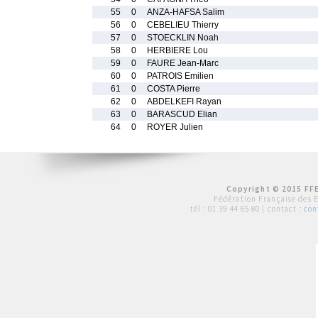
55
0
ANZA-HAFSA Salim
56
0
CEBELIEU Thierry
57
0
STOECKLIN Noah
58
0
HERBIERE Lou
59
0
FAURE Jean-Marc
60
0
PATROIS Emilien
61
0
COSTA Pierre
62
0
ABDELKEFI Rayan
63
0
BARASCUD Elian
64
0
ROYER Julien
Copyright © 2015 FFE
Fédération Française des 
tél :
01 39 44 65 80
| contact :
con