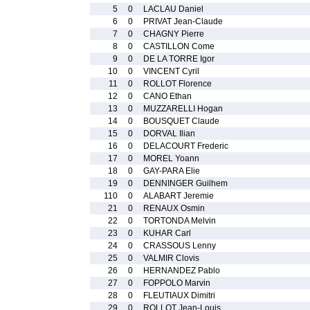
5
0
LACLAU Daniel
6
0
PRIVAT Jean-Claude
7
0
CHAGNY Pierre
8
0
CASTILLON Come
9
0
DE LA TORRE Igor
10
0
VINCENT Cyril
11
0
ROLLOT Florence
12
0
CANO Ethan
13
0
MUZZARELLI Hogan
14
0
BOUSQUET Claude
15
0
DORVAL Ilian
16
0
DELACOURT Frederic
17
0
MOREL Yoann
18
0
GAY-PARA Elie
19
0
DENNINGER Guilhem
110
0
ALABART Jeremie
21
0
RENAUX Osmin
22
0
TORTONDA Melvin
23
0
KUHAR Carl
24
0
CRASSOUS Lenny
25
0
VALMIR Clovis
26
0
HERNANDEZ Pablo
27
0
FOPPOLO Marvin
28
0
FLEUTIAUX Dimitri
29
0
ROLLOT Jean-Louis