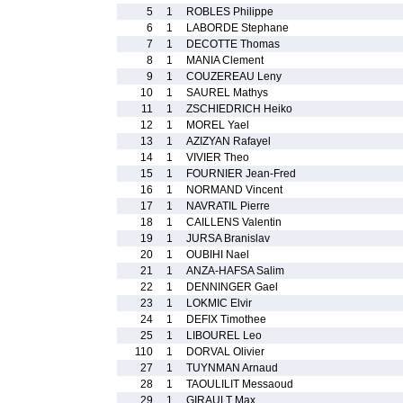
5
1
ROBLES Philippe
6
1
LABORDE Stephane
7
1
DECOTTE Thomas
8
1
MANIA Clement
9
1
COUZEREAU Leny
10
1
SAUREL Mathys
11
1
ZSCHIEDRICH Heiko
12
1
MOREL Yael
13
1
AZIZYAN Rafayel
14
1
VIVIER Theo
15
1
FOURNIER Jean-Fred
16
1
NORMAND Vincent
17
1
NAVRATIL Pierre
18
1
CAILLENS Valentin
19
1
JURSA Branislav
20
1
OUBIHI Nael
21
1
ANZA-HAFSA Salim
22
1
DENNINGER Gael
23
1
LOKMIC Elvir
24
1
DEFIX Timothee
25
1
LIBOUREL Leo
110
1
DORVAL Olivier
27
1
TUYNMAN Arnaud
28
1
TAOULILIT Messaoud
29
1
GIRAULT Max