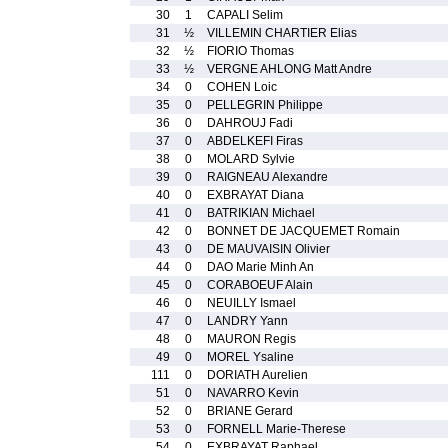
30
1
CAPALI Selim
31
½
VILLEMIN CHARTIER Elias
32
½
FIORIO Thomas
33
½
VERGNE AHLONG Matt Andre
34
0
COHEN Loic
35
0
PELLEGRIN Philippe
36
0
DAHROUJ Fadi
37
0
ABDELKEFI Firas
38
0
MOLARD Sylvie
39
0
RAIGNEAU Alexandre
40
0
EXBRAYAT Diana
41
0
BATRIKIAN Michael
42
0
BONNET DE JACQUEMET Romain
43
0
DE MAUVAISIN Olivier
44
0
DAO Marie Minh An
45
0
CORABOEUF Alain
46
0
NEUILLY Ismael
47
0
LANDRY Yann
48
0
MAURON Regis
49
0
MOREL Ysaline
111
0
DORIATH Aurelien
51
0
NAVARRO Kevin
52
0
BRIANE Gerard
53
0
FORNELL Marie-Therese
54
0
EXBRAYAT Raphael