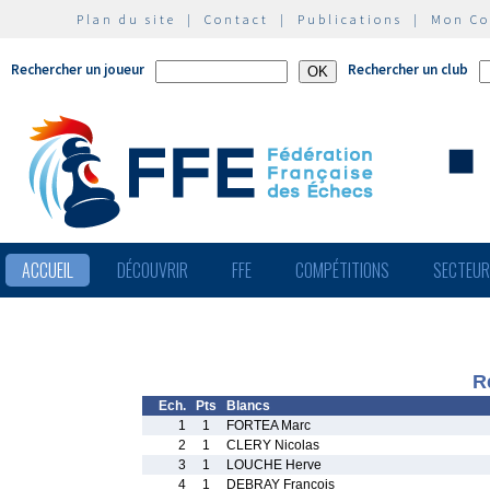
Plan du site
|
Contact
|
Publications
|
Mon C
Rechercher un joueur
Rechercher un club
ACCUEIL
DÉCOUVRIR
FFE
COMPÉTITIONS
SECTEU
R
Ech.
Pts
Blancs
1
1
FORTEA Marc
2
1
CLERY Nicolas
3
1
LOUCHE Herve
4
1
DEBRAY Francois