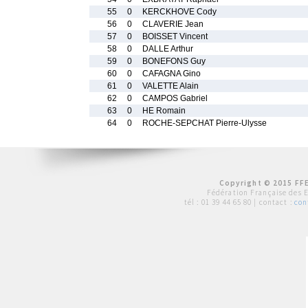
55
0
KERCKHOVE Cody
56
0
CLAVERIE Jean
57
0
BOISSET Vincent
58
0
DALLE Arthur
59
0
BONEFONS Guy
60
0
CAFAGNA Gino
61
0
VALETTE Alain
62
0
CAMPOS Gabriel
63
0
HE Romain
64
0
ROCHE-SEPCHAT Pierre-Ulysse
Copyright © 2015 FFE
Fédération Française des 
tél :
01 39 44 65 80
| contact :
con