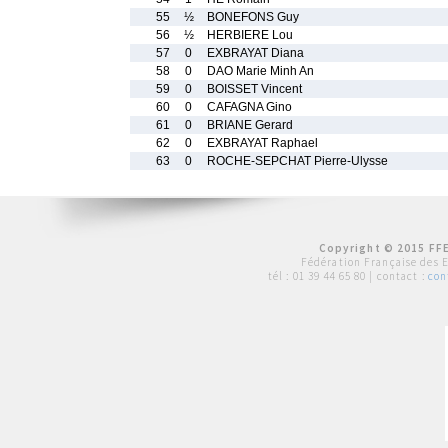
55
½
BONEFONS Guy
56
½
HERBIERE Lou
57
0
EXBRAYAT Diana
58
0
DAO Marie Minh An
59
0
BOISSET Vincent
60
0
CAFAGNA Gino
61
0
BRIANE Gerard
62
0
EXBRAYAT Raphael
63
0
ROCHE-SEPCHAT Pierre-Ulysse
Copyright © 2015 FFE
Fédération Française des 
tél :
01 39 44 65 80
| contact :
con