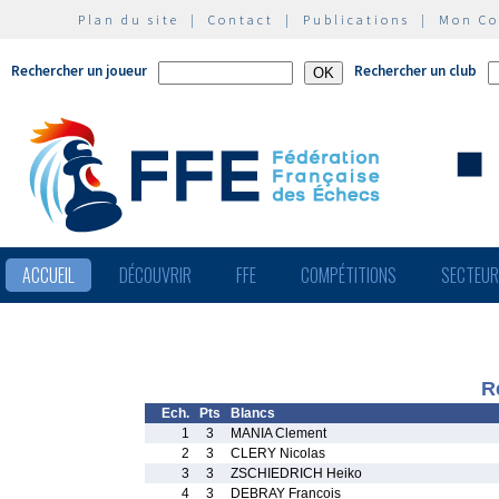
Plan du site
|
Contact
|
Publications
|
Mon C
Rechercher un joueur
Rechercher un club
ACCUEIL
DÉCOUVRIR
FFE
COMPÉTITIONS
SECTEU
R
Ech.
Pts
Blancs
1
3
MANIA Clement
2
3
CLERY Nicolas
3
3
ZSCHIEDRICH Heiko
4
3
DEBRAY Francois