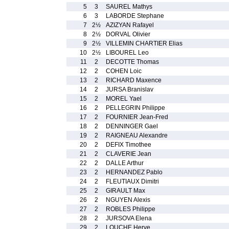
5
3
SAUREL Mathys
6
3
LABORDE Stephane
7
2½
AZIZYAN Rafayel
8
2½
DORVAL Olivier
9
2½
VILLEMIN CHARTIER Elias
10
2½
LIBOUREL Leo
11
2
DECOTTE Thomas
12
2
COHEN Loic
13
2
RICHARD Maxence
14
2
JURSA Branislav
15
2
MOREL Yael
16
2
PELLEGRIN Philippe
17
2
FOURNIER Jean-Fred
18
2
DENNINGER Gael
19
2
RAIGNEAU Alexandre
20
2
DEFIX Timothee
21
2
CLAVERIE Jean
22
2
DALLE Arthur
23
2
HERNANDEZ Pablo
24
2
FLEUTIAUX Dimitri
25
2
GIRAULT Max
26
2
NGUYEN Alexis
27
2
ROBLES Philippe
28
2
JURSOVA Elena
29
2
LOUCHE Herve