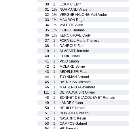
30
2
LOKMIC Elvir
31
1½
NORMAND Vincent
32
1½
VERGNE AHLONG Matt Andre
33
1½
MAURON Regis
34
1½
VALETTE Alain
35
1½
FIORIO Thomas
36
1½
KERCKHOVE Cody
37
1
FORNELL Marie-Therese
38
1
DAHROUJ Fadi
110
1
ALABART Jeremie
40
1
OUBIHI Nael
41
1
PICQ Simon
42
1
MOLARD Sylvie
43
1
ABDELKEFI Firas
44
1
TUYNMAN Arnaud
45
1
BATRIKIAN Michael
46
1
MATSENKO Alexandre
111
1
DE MAUVAISIN Olivier
48
1
BONNET DE JACQUEMET Romain
49
1
LANDRY Yann
50
1
NEUILLY Ismael
51
1
DORIATH Aurelien
52
1
NAVARRO Kevin
53
1
CAMPOS Gabriel
54
1
HE Romain