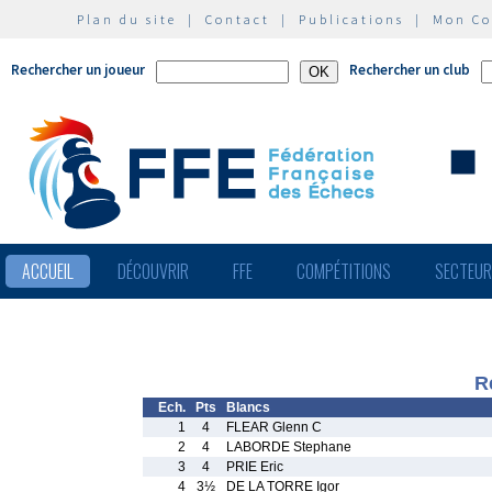
Plan du site
|
Contact
|
Publications
|
Mon C
Rechercher un joueur
Rechercher un club
ACCUEIL
DÉCOUVRIR
FFE
COMPÉTITIONS
SECTEU
R
Ech.
Pts
Blancs
1
4
FLEAR Glenn C
2
4
LABORDE Stephane
3
4
PRIE Eric
4
3½
DE LA TORRE Igor