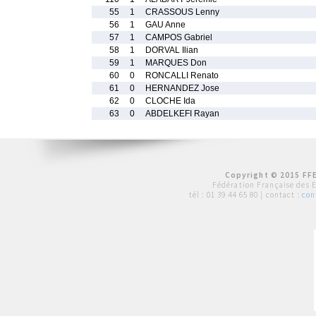
55
1
CRASSOUS Lenny
56
1
GAU Anne
57
1
CAMPOS Gabriel
58
1
DORVAL Ilian
59
1
MARQUES Don
60
0
RONCALLI Renato
61
0
HERNANDEZ Jose
62
0
CLOCHE Ida
63
0
ABDELKEFI Rayan
Copyright © 2015 FFE
Fédération Française des 
tél :
01 39 44 65 80
| contact :
con