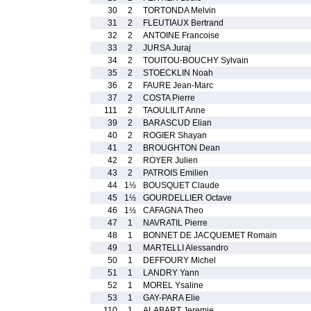
30
2
TORTONDA Melvin
31
2
FLEUTIAUX Bertrand
32
2
ANTOINE Francoise
33
2
JURSA Juraj
34
2
TOUITOU-BOUCHY Sylvain
35
2
STOECKLIN Noah
36
2
FAURE Jean-Marc
37
2
COSTA Pierre
111
2
TAOULILIT Anne
39
2
BARASCUD Elian
40
2
ROGIER Shayan
41
2
BROUGHTON Dean
42
2
ROYER Julien
43
2
PATROIS Emilien
44
1½
BOUSQUET Claude
45
1½
GOURDELLIER Octave
46
1½
CAFAGNA Theo
47
1
NAVRATIL Pierre
48
1
BONNET DE JACQUEMET Romain
49
1
MARTELLI Alessandro
50
1
DEFFOURY Michel
51
1
LANDRY Yann
52
1
MOREL Ysaline
53
1
GAY-PARA Elie
110
1
ALABART Jeremie