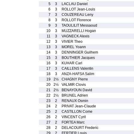
5
3
LACLAU Daniel
6
3
ROLLOT Jean-Louis
7
3
COUZEREAU Leny
8
3
ROLLOT Florence
9
3
TAOULILIT Messaoud
10
3
MUZZARELLI Hogan
11
3
VAGNECK Alexis
12
3
VIVIER Theo
13
3
MOREL Yoann
14
3
DENNINGER Guilhem
15
3
BOUTHIER Jacques
16
3
KUHAR Carl
17
3
CAILLENS Valentin
18
3
ANZA-HAFSA Salim
19
2½
CHAGNY Pierre
20
2½
VALMIR Clovis
21
2½
BENAYOUN David
22
2½
BRUNEL Adrien
23
2
RENAUX Osmin
24
2
PRIVAT Jean-Claude
25
2
CASTILLON Come
26
2
VINCENT Cyril
27
2
FORTEA Marc
28
2
DELACOURT Frederic
29
2
FERTIER Louis