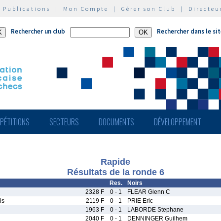
|
Publications
|
Mon Compte
|
Gérer son Club
|
Directeu
Rechercher un club
Rechercher dans le si
PÉTITIONS
SECTEURS
DOCUMENTS
DÉVELOPPEMENT
Rapide
Résultats de la ronde 6
Res.
Noirs
2328 F
0 - 1
FLEAR Glenn C
is
2119 F
0 - 1
PRIE Eric
1963 F
0 - 1
LABORDE Stephane
2040 F
0 - 1
DENNINGER Guilhem