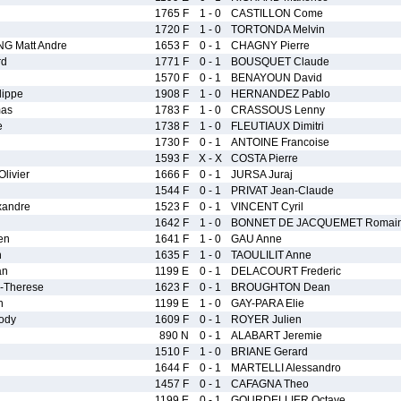
1765 F
1 - 0
CASTILLON Come
1720 F
1 - 0
TORTONDA Melvin
 Matt Andre
1653 F
0 - 1
CHAGNY Pierre
rd
1771 F
0 - 1
BOUSQUET Claude
1570 F
0 - 1
BENAYOUN David
lippe
1908 F
1 - 0
HERNANDEZ Pablo
as
1783 F
1 - 0
CRASSOUS Lenny
e
1738 F
1 - 0
FLEUTIAUX Dimitri
1730 F
0 - 1
ANTOINE Francoise
1593 F
X - X
COSTA Pierre
livier
1666 F
0 - 1
JURSA Juraj
1544 F
0 - 1
PRIVAT Jean-Claude
andre
1523 F
0 - 1
VINCENT Cyril
1642 F
1 - 0
BONNET DE JACQUEMET Romai
en
1641 F
1 - 0
GAU Anne
n
1635 F
1 - 0
TAOULILIT Anne
an
1199 E
0 - 1
DELACOURT Frederic
-Therese
1623 F
0 - 1
BROUGHTON Dean
n
1199 E
1 - 0
GAY-PARA Elie
ody
1609 F
0 - 1
ROYER Julien
890 N
0 - 1
ALABART Jeremie
1510 F
1 - 0
BRIANE Gerard
1644 F
0 - 1
MARTELLI Alessandro
1457 F
0 - 1
CAFAGNA Theo
1199 E
0 - 1
GOURDELLIER Octave