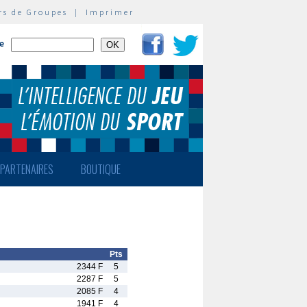
rs de Groupes
|
Imprimer
te
PARTENAIRES
BOUTIQUE
Pts
2344 F
5
2287 F
5
2085 F
4
1941 F
4