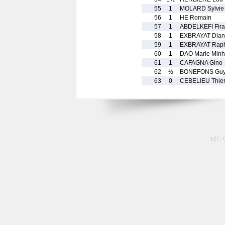
55
1
MOLARD Sylvie
56
1
HE Romain
57
1
ABDELKEFI Fira
58
1
EXBRAYAT Dia
59
1
EXBRAYAT Rap
60
1
DAO Marie Minh
61
1
CAFAGNA Gino
62
½
BONEFONS Gu
63
0
CEBELIEU Thier
tél :