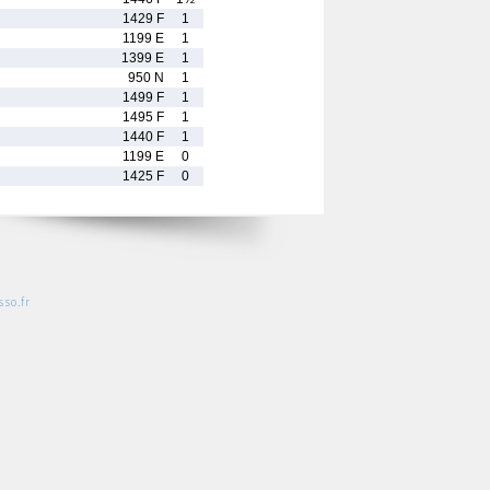
1429 F
1
1199 E
1
1399 E
1
950 N
1
1499 F
1
1495 F
1
1440 F
1
1199 E
0
1425 F
0
so.fr