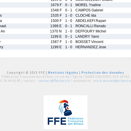
1679 F
0 - 1
MOREL Ysaline
1548 F
0 - 1
CAMPOS Gabriel
s
1535 F
1 - 0
CLOCHE Ida
na
1500 F
1 - 0
ABDELKEFI Rayan
hael
1399 E
0 - 1
RONCALLI Renato
 An
1370 N
1 - 0
DEFFOURY Michel
1199 E
0 - 1
LANDRY Yann
y
1587 F
1 - 0
BOISSET Vincent
ry
1199 E
1 - 0
HERNANDEZ Jose
Copyright © 2015 FFE |
Mentions légales
|
Protection des données
Fédération Française des Echecs |
6 rue de l'Eglise | 92600 ASNIERES SUR SEINE
01 39 44 65 80
| contact :
contact@ffechecs.fr
| webmestre :
erick.mouret@echecs.as