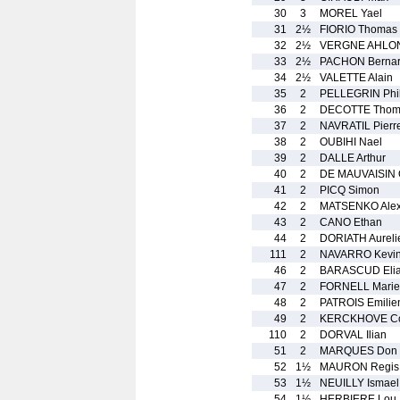
30
3
MOREL Yael
31
2½
FIORIO Thomas
32
2½
VERGNE AHLONG
33
2½
PACHON Berna
34
2½
VALETTE Alain
35
2
PELLEGRIN Phi
36
2
DECOTTE Thom
37
2
NAVRATIL Pierr
38
2
OUBIHI Nael
39
2
DALLE Arthur
40
2
DE MAUVAISIN O
41
2
PICQ Simon
42
2
MATSENKO Alex
43
2
CANO Ethan
44
2
DORIATH Aureli
111
2
NAVARRO Kevi
46
2
BARASCUD Eli
47
2
FORNELL Marie
48
2
PATROIS Emilie
49
2
KERCKHOVE C
110
2
DORVAL Ilian
51
2
MARQUES Don
52
1½
MAURON Regis
53
1½
NEUILLY Ismael
54
1½
HERBIERE Lou