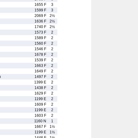
1655 F
3
1599 F
3
2069 F
2½
1636 F
2½
1740 F
2½
1573 F
2
1589 F
2
1560 F
2
1546 F
2
1678 F
2
1539 F
2
1663 F
2
1649 F
2
n
1497 F
2
1399 E
2
1438 F
2
1629 F
2
1199 E
2
1609 F
2
1199 E
2
1603 F
2
1160 N
1
1667 F
1½
1199 E
1½
1446 F
1½