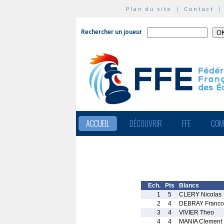
Plan du site
|
Contact
Rechercher un joueur
ACCUEIL
DÉCOUVRIR
FFE
COM
Ech.
Pts
Blancs
1
5
CLERY Nicolas
2
4
DEBRAY Franco
3
4
VIVIER Theo
4
4
MANIA Clement