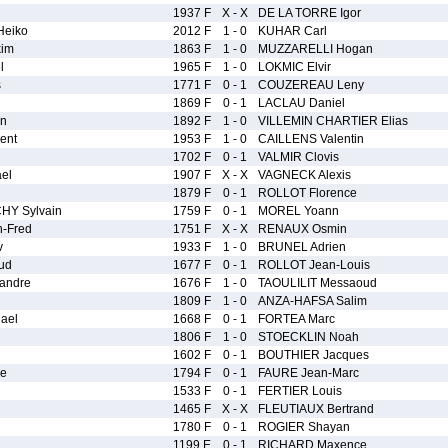
1937 F
X - X
DE LA TORRE Igor
Heiko
2012 F
1 - 0
KUHAR Carl
im
1863 F
1 - 0
MUZZARELLI Hogan
l
1965 F
1 - 0
LOKMIC Elvir
s
1771 F
0 - 1
COUZEREAU Leny
1869 F
0 - 1
LACLAU Daniel
in
1892 F
1 - 0
VILLEMIN CHARTIER Elias
ent
1953 F
1 - 0
CAILLENS Valentin
1702 F
0 - 1
VALMIR Clovis
el
1907 F
X - X
VAGNECK Alexis
1879 F
0 - 1
ROLLOT Florence
Y Sylvain
1759 F
0 - 1
MOREL Yoann
-Fred
1751 F
X - X
RENAUX Osmin
v
1933 F
1 - 0
BRUNEL Adrien
ud
1677 F
0 - 1
ROLLOT Jean-Louis
andre
1676 F
1 - 0
TAOULILIT Messaoud
1809 F
1 - 0
ANZA-HAFSA Salim
ael
1668 F
0 - 1
FORTEA Marc
1806 F
1 - 0
STOECKLIN Noah
1602 F
0 - 1
BOUTHIER Jacques
pe
1794 F
0 - 1
FAURE Jean-Marc
1533 F
0 - 1
FERTIER Louis
1465 F
X - X
FLEUTIAUX Bertrand
1780 F
0 - 1
ROGIER Shayan
1199 E
0 - 1
RICHARD Maxence