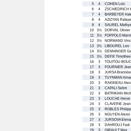
5
4
COHEN Loic
6
4
ZSCHIEDRICH 
7
4
BARBEYER Hak
8
4
AZIZYAN Rafaye
9
4
SAUREL Mathy
10
3½
DORVAL Olivier
11
3½
FOPPOLO Marv
12
3½
NORMAND Vinc
13
3½
LIBOUREL Leo
14
3½
DENNINGER Ga
15
3½
DEFIX Timothee
16
3
TOUITOU-BOUCH
17
3
FOURNIER Jean
18
3
JURSA Branisla
19
3
TUYNMAN Arna
20
3
RAIGNEAU Alex
21
3
CAPALI Selim
22
3
BATRIKIAN Mich
23
3
LOUCHE Herve
24
3
CLAVERIE Jean
25
3
ROBLES Philip
26
3
NGUYEN Alexis
27
3
JURSOVA Elena
28
3
DAHROUJ Fadi
29
3
GIRAULT Max