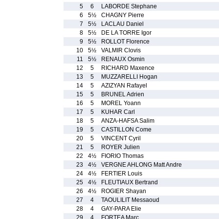
5
6
LABORDE Stephane
6
5½
CHAGNY Pierre
7
5½
LACLAU Daniel
8
5½
DE LA TORRE Igor
9
5½
ROLLOT Florence
10
5½
VALMIR Clovis
11
5½
RENAUX Osmin
12
5
RICHARD Maxence
13
5
MUZZARELLI Hogan
14
5
AZIZYAN Rafayel
15
5
BRUNEL Adrien
16
5
MOREL Yoann
17
5
KUHAR Carl
18
5
ANZA-HAFSA Salim
19
5
CASTILLON Come
20
5
VINCENT Cyril
21
5
ROYER Julien
22
4½
FIORIO Thomas
23
4½
VERGNE AHLONG Matt Andre
24
4½
FERTIER Louis
25
4½
FLEUTIAUX Bertrand
26
4½
ROGIER Shayan
27
4
TAOULILIT Messaoud
28
4
GAY-PARA Elie
29
4
FORTEA Marc