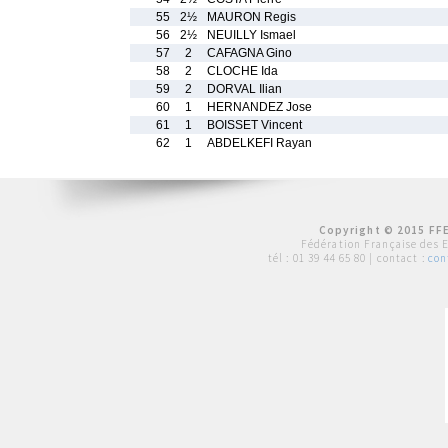
55
2½
MAURON Regis
56
2½
NEUILLY Ismael
57
2
CAFAGNA Gino
58
2
CLOCHE Ida
59
2
DORVAL Ilian
60
1
HERNANDEZ Jose
61
1
BOISSET Vincent
62
1
ABDELKEFI Rayan
Copyright © 2015 FFE
Fédération Française des 
tél :
01 39 44 65 80
| contact :
con