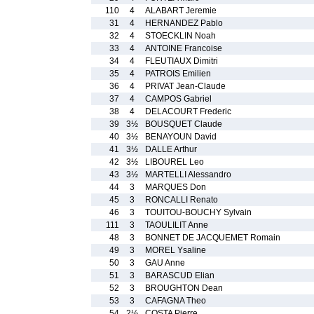
110
4
ALABART Jeremie
31
4
HERNANDEZ Pablo
32
4
STOECKLIN Noah
33
4
ANTOINE Francoise
34
4
FLEUTIAUX Dimitri
35
4
PATROIS Emilien
36
4
PRIVAT Jean-Claude
37
4
CAMPOS Gabriel
38
4
DELACOURT Frederic
39
3½
BOUSQUET Claude
40
3½
BENAYOUN David
41
3½
DALLE Arthur
42
3½
LIBOUREL Leo
43
3½
MARTELLI Alessandro
44
3
MARQUES Don
45
3
RONCALLI Renato
46
3
TOUITOU-BOUCHY Sylvain
111
3
TAOULILIT Anne
48
3
BONNET DE JACQUEMET Romain
49
3
MOREL Ysaline
50
3
GAU Anne
51
3
BARASCUD Elian
52
3
BROUGHTON Dean
53
3
CAFAGNA Theo
54
2½
COSTA Pierre