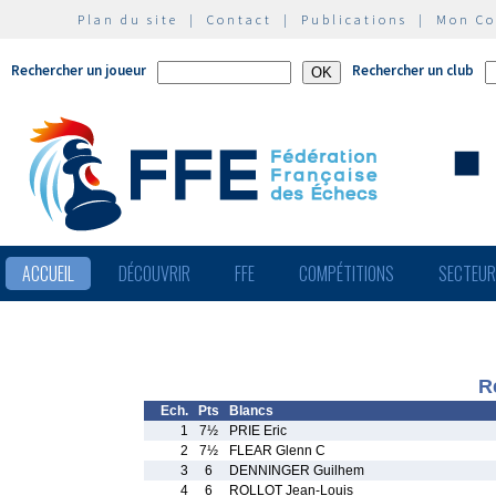
Plan du site
|
Contact
|
Publications
|
Mon C
Rechercher un joueur
Rechercher un club
ACCUEIL
DÉCOUVRIR
FFE
COMPÉTITIONS
SECTEU
R
Ech.
Pts
Blancs
1
7½
PRIE Eric
2
7½
FLEAR Glenn C
3
6
DENNINGER Guilhem
4
6
ROLLOT Jean-Louis