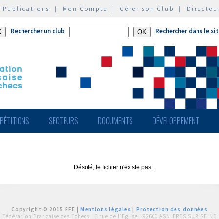
|
Publications
|
Mon Compte
|
Gérer son Club
|
Directeu
Rechercher un club
Rechercher dans le si
PÉTITIONS
SECTEURS
DOCUMENTS
DÉVELOPPEMENT
Désolé, le fichier n'existe pas...
Copyright © 2015 FFE |
Mentions légales
|
Protection des données
Fédération Française des Echecs |
6 rue de l'Eglise | 92600 ASNIERES SUR SEINE