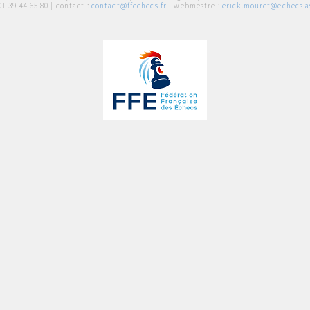
01 39 44 65 80
| contact :
contact@ffechecs.fr
| webmestre :
erick.mouret@echecs.as