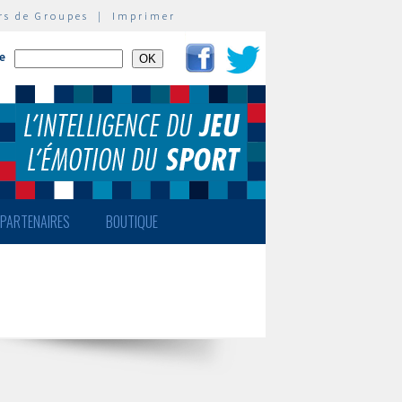
rs de Groupes
|
Imprimer
te
PARTENAIRES
BOUTIQUE