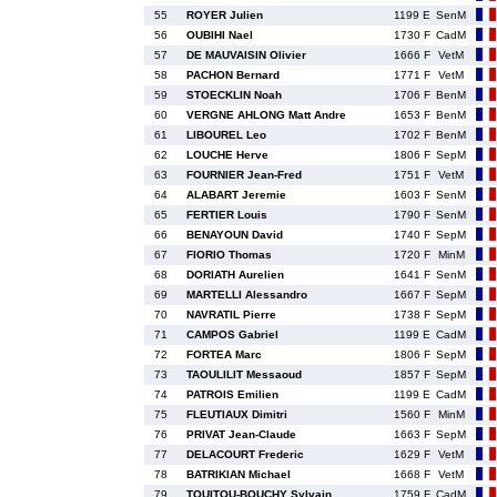
55
ROYER Julien
1199 E
SenM
56
OUBIHI Nael
1730 F
CadM
57
DE MAUVAISIN Olivier
1666 F
VetM
58
PACHON Bernard
1771 F
VetM
59
STOECKLIN Noah
1706 F
BenM
60
VERGNE AHLONG Matt Andre
1653 F
BenM
61
LIBOUREL Leo
1702 F
BenM
62
LOUCHE Herve
1806 F
SepM
63
FOURNIER Jean-Fred
1751 F
VetM
64
ALABART Jeremie
1603 F
SenM
65
FERTIER Louis
1790 F
SenM
66
BENAYOUN David
1740 F
SepM
67
FIORIO Thomas
1720 F
MinM
68
DORIATH Aurelien
1641 F
SenM
69
MARTELLI Alessandro
1667 F
SepM
70
NAVRATIL Pierre
1738 F
SepM
71
CAMPOS Gabriel
1199 E
CadM
72
FORTEA Marc
1806 F
SepM
73
TAOULILIT Messaoud
1857 F
SepM
74
PATROIS Emilien
1199 E
CadM
75
FLEUTIAUX Dimitri
1560 F
MinM
76
PRIVAT Jean-Claude
1663 F
SepM
77
DELACOURT Frederic
1629 F
VetM
78
BATRIKIAN Michael
1668 F
VetM
79
TOUITOU-BOUCHY Sylvain
1759 F
CadM