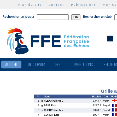
Plan du site
|
Contact
|
Publications
|
Mon C
Rechercher un joueur
Rechercher un club
ACCUEIL
DÉCOUVRIR
FFE
COMPÉTITIONS
SECTEU
Grille 
Pl
Nom
Rapide
Cat.
Fed
1
g
FLEAR Glenn C
2344 F
VetM
2
g
PRIE Eric
2287 F
SepM
3
m
CLERY Nicolas
2328 F
SenM
4
COHEN Loic
1937 F
VetM