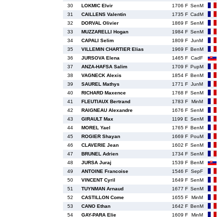
30
LOKMIC Elvir
1706 F
SenM
31
CAILLENS Valentin
1735 F
CadM
32
DORVAL Olivier
1869 F
SenM
33
MUZZARELLI Hogan
1984 F
SenM
34
CAPALI Selim
1809 F
JunM
35
VILLEMIN CHARTIER Elias
1969 F
BenM
36
JURSOVA Elena
1465 F
CadF
37
ANZA-HAFSA Salim
1709 F
PupM
38
VAGNECK Alexis
1854 F
BenM
39
SAUREL Mathys
1771 F
JunM
40
RICHARD Maxence
1768 F
SenM
41
FLEUTIAUX Bertrand
1783 F
MinM
42
RAIGNEAU Alexandre
1676 F
SenM
43
GIRAULT Max
1199 E
SenM
44
MOREL Yael
1765 F
BenM
45
ROGIER Shayan
1669 F
PouM
46
CLAVERIE Jean
1602 F
SenM
47
BRUNEL Adrien
1734 F
SenM
48
JURSA Juraj
1539 F
BenM
49
ANTOINE Francoise
1546 F
SepF
50
VINCENT Cyril
1649 F
SenM
51
TUYNMAN Arnaud
1677 F
SenM
52
CASTILLON Come
1655 F
MinM
53
CANO Ethan
1642 F
BenM
54
GAY-PARA Elie
1609 F
MinM