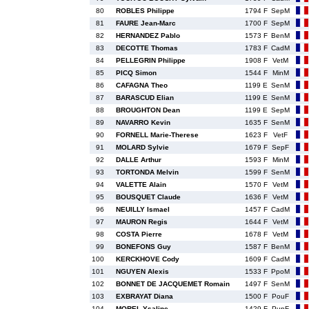
80
ROBLES Philippe
1794 F
SepM
81
FAURE Jean-Marc
1700 F
SepM
82
HERNANDEZ Pablo
1573 F
BenM
83
DECOTTE Thomas
1783 F
CadM
84
PELLEGRIN Philippe
1908 F
VetM
85
PICQ Simon
1544 F
MinM
86
CAFAGNA Theo
1199 E
SenM
87
BARASCUD Elian
1199 E
SenM
88
BROUGHTON Dean
1199 E
SepM
89
NAVARRO Kevin
1635 F
SenM
90
FORNELL Marie-Therese
1623 F
VetF
91
MOLARD Sylvie
1679 F
SepF
92
DALLE Arthur
1593 F
MinM
93
TORTONDA Melvin
1599 F
SenM
94
VALETTE Alain
1570 F
VetM
95
BOUSQUET Claude
1636 F
VetM
96
NEUILLY Ismael
1457 F
CadM
97
MAURON Regis
1644 F
VetM
98
COSTA Pierre
1678 F
VetM
99
BONEFONS Guy
1587 F
BenM
100
KERCKHOVE Cody
1609 F
CadM
101
NGUYEN Alexis
1533 F
PpoM
102
BONNET DE JACQUEMET Romain
1497 F
SenM
103
EXBRAYAT Diana
1500 F
PouF
104
MOREL Ysaline
1429 F
PupF