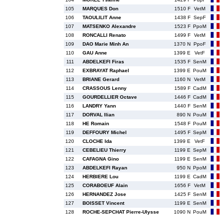
105
MARQUES Don
1510 F
VetM
106
TAOULILIT Anne
1438 F
SepF
107
MATSENKO Alexandre
1523 F
PpoM
108
RONCALLI Renato
1499 F
VetM
109
DAO Marie Minh An
1370 N
PpoF
110
GAU Anne
1399 E
VetF
111
ABDELKEFI Firas
1535 F
SenM
112
EXBRAYAT Raphael
1399 E
PouM
113
BRIANE Gerard
1160 N
VetM
114
CRASSOUS Lenny
1589 F
CadM
115
GOURDELLIER Octave
1446 F
CadM
116
LANDRY Yann
1440 F
SenM
117
DORVAL Ilian
890 N
PouM
118
HE Romain
1548 F
PouM
119
DEFFOURY Michel
1495 F
SepM
120
CLOCHE Ida
1399 E
VetF
121
CEBELIEU Thierry
1199 E
SepM
122
CAFAGNA Gino
1199 E
SenM
123
ABDELKEFI Rayan
950 N
PpoM
124
HERBIERE Lou
1199 E
CadM
125
CORABOEUF Alain
1656 F
VetM
126
HERNANDEZ Jose
1425 F
SenM
127
BOISSET Vincent
1199 E
SenM
128
ROCHE-SEPCHAT Pierre-Ulysse
1090 N
PouM