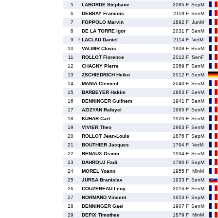
5
LABORDE Stephane
2085 F
SepM
6
DEBRAY Francois
2119 F
SenM
7
FOPPOLO Marvin
1892 F
JunM
8
DE LA TORRE Igor
2031 F
SenM
9
f
LACLAU Daniel
2114 F
VetM
10
VALMIR Clovis
1908 F
BenM
11
ROLLOT Florence
2012 F
SenF
12
CHAGNY Pierre
2069 F
SenM
13
ZSCHIEDRICH Heiko
2012 F
SenM
14
MANIA Clement
2040 F
SenM
15
BARBEYER Hakim
1863 F
SenM
16
DENNINGER Guilhem
1941 F
SenM
17
AZIZYAN Rafayel
1965 F
SenM
18
KUHAR Carl
1920 F
SenM
19
VIVIER Theo
1963 F
SenM
20
ROLLOT Jean-Louis
1876 F
SepM
21
BOUTHIER Jacques
1794 F
VetM
22
RENAUX Osmin
1934 F
SenM
23
DAHROUJ Fadi
1780 F
SepM
24
MOREL Yoann
1955 F
MinM
25
JURSA Branislav
1933 F
SenM
26
COUZEREAU Leny
2016 F
SenM
27
NORMAND Vincent
1953 F
SepM
28
DENNINGER Gael
1907 F
SenM
29
DEFIX Timothee
1879 F
MinM