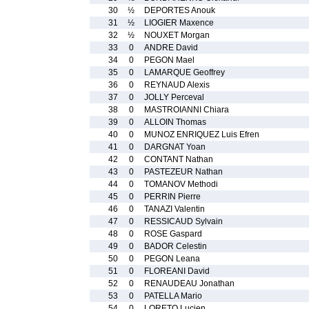
30
½
DEPORTES Anouk
31
½
LIOGIER Maxence
32
½
NOUXET Morgan
33
0
ANDRE David
34
0
PEGON Mael
35
0
LAMARQUE Geoffrey
36
0
REYNAUD Alexis
37
0
JOLLY Perceval
38
0
MASTROIANNI Chiara
39
0
ALLOIN Thomas
40
0
MUNOZ ENRIQUEZ Luis Efren
41
0
DARGNAT Yoan
42
0
CONTANT Nathan
43
0
PASTEZEUR Nathan
44
0
TOMANOV Methodi
45
0
PERRIN Pierre
46
0
TANAZI Valentin
47
0
RESSICAUD Sylvain
48
0
ROSE Gaspard
49
0
BADOR Celestin
50
0
PEGON Leana
51
0
FLOREANI David
52
0
RENAUDEAU Jonathan
53
0
PATELLA Mario
54
0
LORETO Lucien