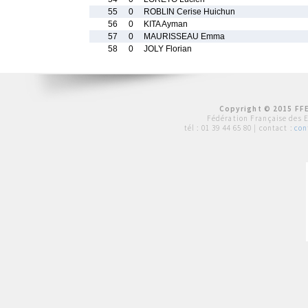
55
0
ROBLIN Cerise Huichun
56
0
KITA Ayman
57
0
MAURISSEAU Emma
58
0
JOLY Florian
Copyright © 2015 FFE
Fédération Française des 
tél :
01 39 44 65 80
| contact :
con