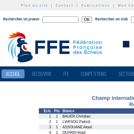
Plan du site
|
Contact
|
Publications
|
Mon C
Rechercher un joueur
Rechercher un club
ACCUEIL
DÉCOUVRIR
FFE
COMPÉTITIONS
SECTEU
Champ Internati
R
Ech.
Pts
Blancs
1
1
BAUER Christian
2
1
LIARSOU Patrick
3
1
ASSOUANE Aksel
4
1
OUARDI Imad