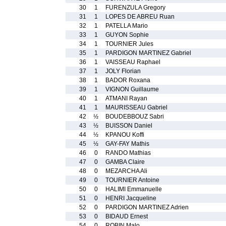
30
1
FURENZULA Gregory
31
1
LOPES DE ABREU Ruan
32
1
PATELLA Mario
33
1
GUYON Sophie
34
1
TOURNIER Jules
35
1
PARDIGON MARTINEZ Gabriel
36
1
VAISSEAU Raphael
37
1
JOLY Florian
38
1
BADOR Roxana
39
1
VIGNON Guillaume
40
1
ATMANI Rayan
41
1
MAURISSEAU Gabriel
42
½
BOUDEBBOUZ Sabri
43
½
BUISSON Daniel
44
½
KPANOU Koffi
45
½
GAY-FAY Mathis
46
0
RANDO Mathias
47
0
GAMBA Claire
48
0
MEZARCHA Ali
49
0
TOURNIER Antoine
50
0
HALIMI Emmanuelle
51
0
HENRI Jacqueline
52
0
PARDIGON MARTINEZ Adrien
53
0
BIDAUD Ernest
54
0
ROBIN Malo