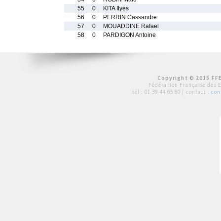
55
0
KITA Ilyes
56
0
PERRIN Cassandre
57
0
MOUADDINE Rafael
58
0
PARDIGON Antoine
Copyright © 2015 FFE
Fédération Française des 
tél :
01 39 44 65 80
| contact :
con