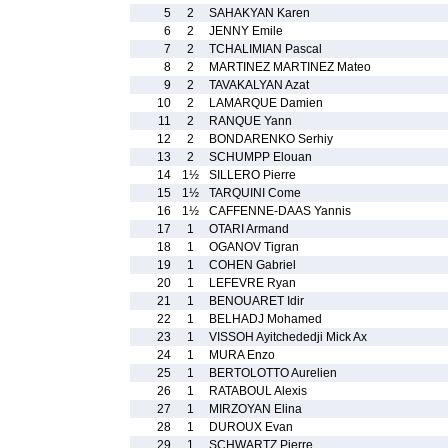
5
2
SAHAKYAN Karen
6
2
JENNY Emile
7
2
TCHALIMIAN Pascal
8
2
MARTINEZ MARTINEZ Mateo
9
2
TAVAKALYAN Azat
10
2
LAMARQUE Damien
11
2
RANQUE Yann
12
2
BONDARENKO Serhiy
13
2
SCHUMPP Elouan
14
1½
SILLERO Pierre
15
1½
TARQUINI Come
16
1½
CAFFENNE-DAAS Yannis
17
1
OTARI Armand
18
1
OGANOV Tigran
19
1
COHEN Gabriel
20
1
LEFEVRE Ryan
21
1
BENOUARET Idir
22
1
BELHADJ Mohamed
23
1
VISSOH Ayitchededji Mick Ax
24
1
MURA Enzo
25
1
BERTOLOTTO Aurelien
26
1
RATABOUL Alexis
27
1
MIRZOYAN Elina
28
1
DUROUX Evan
29
1
SCHWARTZ Pierre