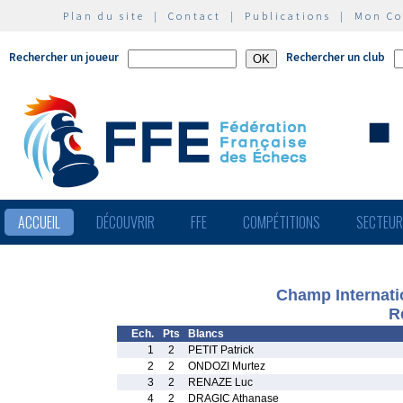
Plan du site
|
Contact
|
Publications
|
Mon C
Rechercher un joueur
Rechercher un club
ACCUEIL
DÉCOUVRIR
FFE
COMPÉTITIONS
SECTEU
Champ Internati
R
Ech.
Pts
Blancs
1
2
PETIT Patrick
2
2
ONDOZI Murtez
3
2
RENAZE Luc
4
2
DRAGIC Athanase