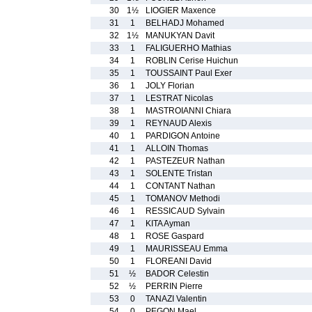
30
1½
LIOGIER Maxence
31
1
BELHADJ Mohamed
32
1½
MANUKYAN Davit
33
1
FALIGUERHO Mathias
34
1
ROBLIN Cerise Huichun
35
1
TOUSSAINT Paul Exer
36
1
JOLY Florian
37
1
LESTRAT Nicolas
38
1
MASTROIANNI Chiara
39
1
REYNAUD Alexis
40
1
PARDIGON Antoine
41
1
ALLOIN Thomas
42
1
PASTEZEUR Nathan
43
1
SOLENTE Tristan
44
1
CONTANT Nathan
45
1
TOMANOV Methodi
46
1
RESSICAUD Sylvain
47
1
KITA Ayman
48
1
ROSE Gaspard
49
1
MAURISSEAU Emma
50
1
FLOREANI David
51
½
BADOR Celestin
52
½
PERRIN Pierre
53
0
TANAZI Valentin
54
0
PEGON Mael