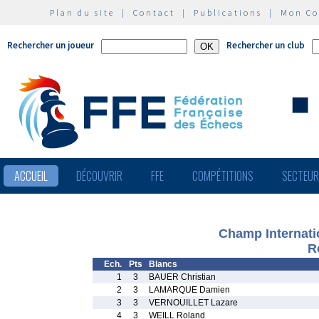
Plan du site
|
Contact
|
Publications
|
Mon C
Rechercher un joueur
Rechercher un club
ACCUEIL
DÉCOUVRIR
FFE
COMPÉTITIONS
SECTEU
Champ Internati
R
Ech.
Pts
Blancs
1
3
BAUER Christian
2
3
LAMARQUE Damien
3
3
VERNOUILLET Lazare
4
3
WEILL Roland