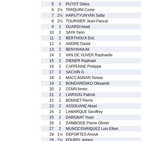
5
3
PUYDT Gilles
6
2½
TARQUINI Come
7
2½
HARUTYUNYAN Safar
8
2½
TOURNIER Jean-Pascal
9
2
OUARDI Imad
10
2
SAYA Yann
11
2
BERTHOUX Eric
12
2
ANDRE David
13
2
BENYAHIA Ali
14
2
VAN DE VIJVER Raphaelle
15
2
DIENER Raphael
16
2
CAFFENNE Philippe
17
2
SACHIN G
18
2
MACCAGNAN Tomas
19
2
BONDARENKO Olexandr
20
2
OTARI Armin
21
2
LIARSOU Patrick
22
2
BONNET Pierre
23
2
ASSOUANE Aksel
24
2
LAMARQUE Geoffrey
25
2
DARGNAT Yoan
26
2
DAMBOISE Pierre-Olivier
27
2
MUNOZ ENRIQUEZ Luis Efren
28
1½
DEPORTES Anouk
29
1½
FOUREL Adrien