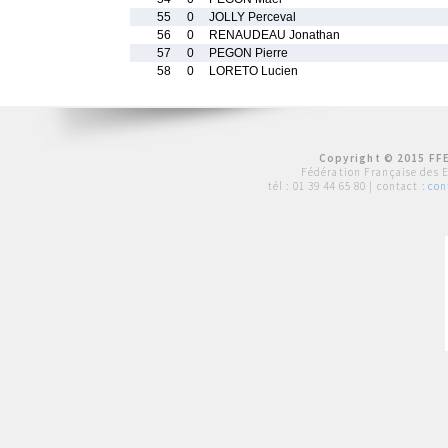
55
0
JOLLY Perceval
56
0
RENAUDEAU Jonathan
57
0
PEGON Pierre
58
0
LORETO Lucien
Copyright © 2015 FFE
Fédération Française des 
tél :
01 39 44 65 80
| contact :
con