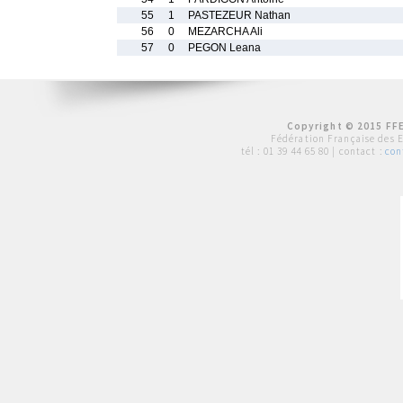
55
1
PASTEZEUR Nathan
56
0
MEZARCHA Ali
57
0
PEGON Leana
Copyright © 2015 FFE
Fédération Française des 
tél :
01 39 44 65 80
| contact :
con