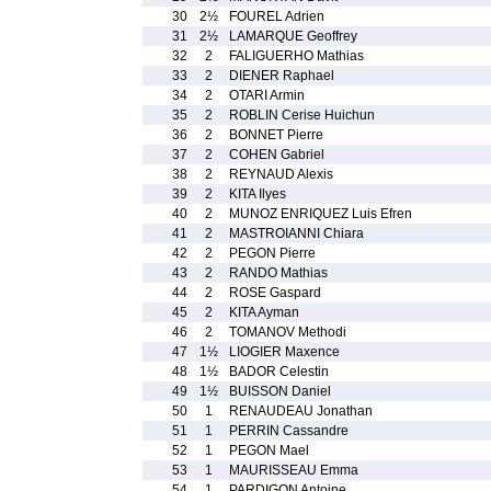
30
2½
FOUREL Adrien
31
2½
LAMARQUE Geoffrey
32
2
FALIGUERHO Mathias
33
2
DIENER Raphael
34
2
OTARI Armin
35
2
ROBLIN Cerise Huichun
36
2
BONNET Pierre
37
2
COHEN Gabriel
38
2
REYNAUD Alexis
39
2
KITA Ilyes
40
2
MUNOZ ENRIQUEZ Luis Efren
41
2
MASTROIANNI Chiara
42
2
PEGON Pierre
43
2
RANDO Mathias
44
2
ROSE Gaspard
45
2
KITA Ayman
46
2
TOMANOV Methodi
47
1½
LIOGIER Maxence
48
1½
BADOR Celestin
49
1½
BUISSON Daniel
50
1
RENAUDEAU Jonathan
51
1
PERRIN Cassandre
52
1
PEGON Mael
53
1
MAURISSEAU Emma
54
1
PARDIGON Antoine