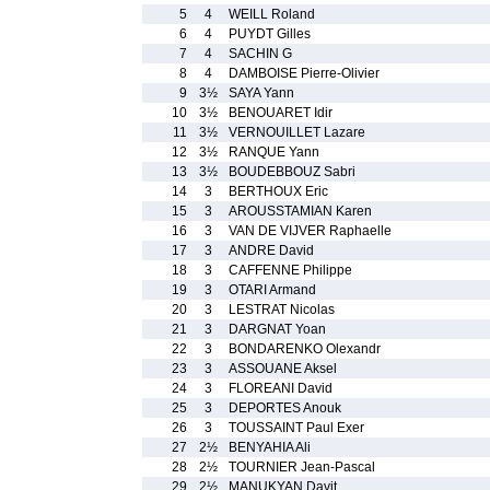
5
4
WEILL Roland
6
4
PUYDT Gilles
7
4
SACHIN G
8
4
DAMBOISE Pierre-Olivier
9
3½
SAYA Yann
10
3½
BENOUARET Idir
11
3½
VERNOUILLET Lazare
12
3½
RANQUE Yann
13
3½
BOUDEBBOUZ Sabri
14
3
BERTHOUX Eric
15
3
AROUSSTAMIAN Karen
16
3
VAN DE VIJVER Raphaelle
17
3
ANDRE David
18
3
CAFFENNE Philippe
19
3
OTARI Armand
20
3
LESTRAT Nicolas
21
3
DARGNAT Yoan
22
3
BONDARENKO Olexandr
23
3
ASSOUANE Aksel
24
3
FLOREANI David
25
3
DEPORTES Anouk
26
3
TOUSSAINT Paul Exer
27
2½
BENYAHIA Ali
28
2½
TOURNIER Jean-Pascal
29
2½
MANUKYAN Davit