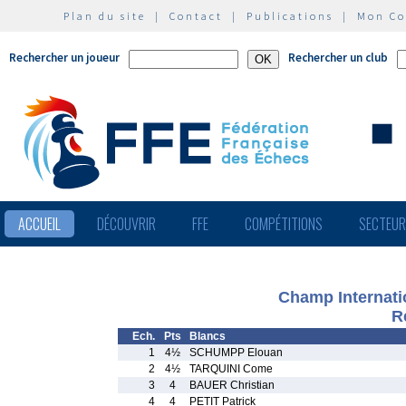
Plan du site
|
Contact
|
Publications
|
Mon C
Rechercher un joueur
Rechercher un club
ACCUEIL
DÉCOUVRIR
FFE
COMPÉTITIONS
SECTEU
Champ Internati
R
Ech.
Pts
Blancs
1
4½
SCHUMPP Elouan
2
4½
TARQUINI Come
3
4
BAUER Christian
4
4
PETIT Patrick