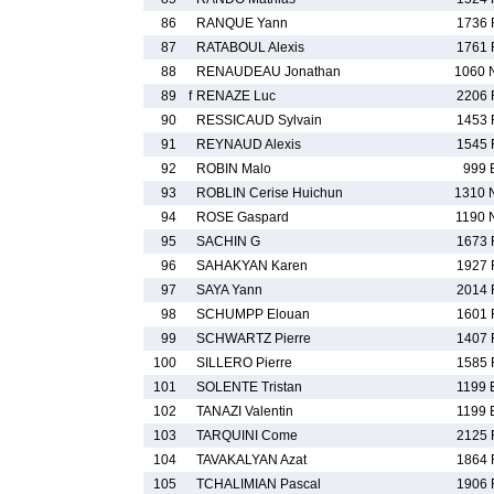
86
RANQUE Yann
1736 
87
RATABOUL Alexis
1761 
88
RENAUDEAU Jonathan
1060 
89
f
RENAZE Luc
2206 
90
RESSICAUD Sylvain
1453 
91
REYNAUD Alexis
1545 
92
ROBIN Malo
999 
93
ROBLIN Cerise Huichun
1310 
94
ROSE Gaspard
1190 
95
SACHIN G
1673 
96
SAHAKYAN Karen
1927 
97
SAYA Yann
2014 
98
SCHUMPP Elouan
1601 
99
SCHWARTZ Pierre
1407 
100
SILLERO Pierre
1585 
101
SOLENTE Tristan
1199 
102
TANAZI Valentin
1199 
103
TARQUINI Come
2125 
104
TAVAKALYAN Azat
1864 
105
TCHALIMIAN Pascal
1906 