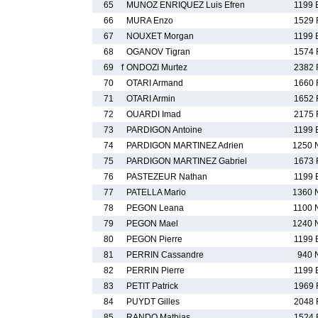
65
MUNOZ ENRIQUEZ Luis Efren
1199 
66
MURA Enzo
1529 
67
NOUXET Morgan
1199 
68
OGANOV Tigran
1574 
69
f
ONDOZI Murtez
2382 
70
OTARI Armand
1660 
71
OTARI Armin
1652 
72
OUARDI Imad
2175 
73
PARDIGON Antoine
1199 
74
PARDIGON MARTINEZ Adrien
1250 
75
PARDIGON MARTINEZ Gabriel
1673 
76
PASTEZEUR Nathan
1199 
77
PATELLA Mario
1360 
78
PEGON Leana
1100 
79
PEGON Mael
1240 
80
PEGON Pierre
1199 
81
PERRIN Cassandre
940 
82
PERRIN Pierre
1199 
83
PETIT Patrick
1969 
84
PUYDT Gilles
2048 
85
RANDO Mathias
1524 