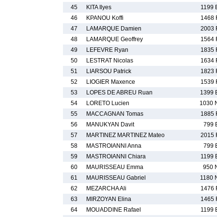
45
KITA Ilyes
1199 
46
KPANOU Koffi
1468 
47
LAMARQUE Damien
2003 
48
LAMARQUE Geoffrey
1564 
49
LEFEVRE Ryan
1835 
50
LESTRAT Nicolas
1634 
51
LIARSOU Patrick
1823 
52
LIOGIER Maxence
1539 
53
LOPES DE ABREU Ruan
1399 
54
LORETO Lucien
1030 
55
MACCAGNAN Tomas
1885 
56
MANUKYAN Davit
799 
57
MARTINEZ MARTINEZ Mateo
2015 
58
MASTROIANNI Anna
799 
59
MASTROIANNI Chiara
1199 
60
MAURISSEAU Emma
950 
61
MAURISSEAU Gabriel
1180 
62
MEZARCHA Ali
1476 
63
MIRZOYAN Elina
1465 
64
MOUADDINE Rafael
1199 