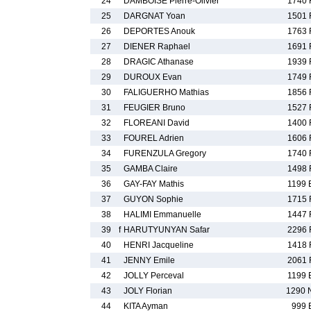
24
DAMBOISE Pierre-Olivier
1740 
25
DARGNAT Yoan
1501 
26
DEPORTES Anouk
1763 
27
DIENER Raphael
1691 
28
DRAGIC Athanase
1939 
29
DUROUX Evan
1749 
30
FALIGUERHO Mathias
1856 
31
FEUGIER Bruno
1527 
32
FLOREANI David
1400 
33
FOUREL Adrien
1606 
34
FURENZULA Gregory
1740 
35
GAMBA Claire
1498 
36
GAY-FAY Mathis
1199 
37
GUYON Sophie
1715 
38
HALIMI Emmanuelle
1447 
39
f
HARUTYUNYAN Safar
2296 
40
HENRI Jacqueline
1418 
41
JENNY Emile
2061 
42
JOLLY Perceval
1199 
43
JOLY Florian
1290 
44
KITA Ayman
999 