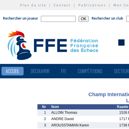
Plan du site
|
Contact
|
Publications
|
Mon C
Rechercher un joueur
Rechercher un club
ACCUEIL
DÉCOUVRIR
FFE
COMPÉTITIONS
SECTEU
Champ Internati
L
Nr
Nom
Rapide
1
ALLOIN Thomas
1526 
2
ANDRE David
1717 
3
AROUSSTAMIAN Karen
1736 