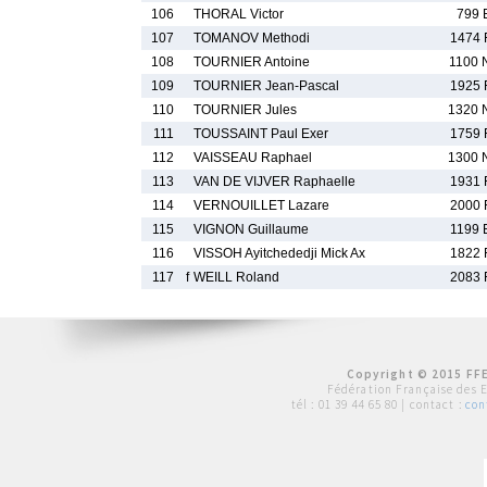
106
THORAL Victor
799 
107
TOMANOV Methodi
1474 
108
TOURNIER Antoine
1100 
109
TOURNIER Jean-Pascal
1925 
110
TOURNIER Jules
1320 
111
TOUSSAINT Paul Exer
1759 
112
VAISSEAU Raphael
1300 
113
VAN DE VIJVER Raphaelle
1931 
114
VERNOUILLET Lazare
2000 
115
VIGNON Guillaume
1199 
116
VISSOH Ayitchededji Mick Ax
1822 
117
f
WEILL Roland
2083 
Copyright © 2015 FFE
Fédération Française des 
tél :
01 39 44 65 80
| contact :
con