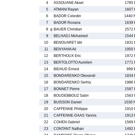
4
ASSOUANE Aksel
1785 
5
ATMANI Rayan
1607 
6
BADOR Celestin
1440 
7
BADOR Roxana
1639 
8
g
BAUER Christian
2572 
9
BELHADJ Mohamed
1544 
10
BENOUARET Idir
1831 
11
BENYAHIA Ali
1950 
12
BERTHOUX Eric
1972 
13
BERTOLOTTO Aurelien
1771 
14
BIDAUD Ernest
999 
15
BONDARENKO Olexandr
1834 
16
BONDARENKO Serhiy
1986 
17
BONNET Pierre
1587 
18
BOUDEBBOUZ Sabri
1563 
19
BUISSON Daniel
1030 
20
CAFFENNE Philippe
1910 
21
CAFFENNE-DAAS Yannis
1913 
22
COHEN Gabriel
1569 
23
CONTANT Nathan
1492 