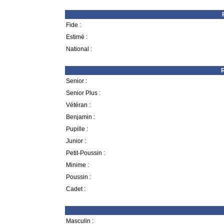
Fide :
Estimé :
National :
R
Senior :
Senior Plus :
Vétéran :
Benjamin :
Pupille :
Junior :
Petit-Poussin :
Minime :
Poussin :
Cadet :
Masculin :