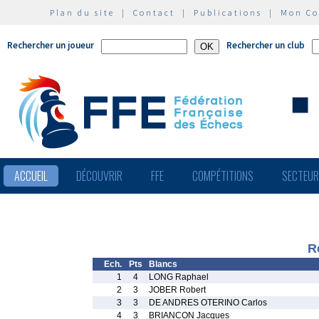
Plan du site
|
Contact
|
Publications
|
Mon C
Rechercher un joueur
Rechercher un club
ACCUEIL
DÉCOUVRIR
FFE
COMPÉTITIONS
SECTEU
R
Ech.
Pts
Blancs
1
4
LONG Raphael
2
3
JOBER Robert
3
3
DE ANDRES OTERINO Carlos
4
3
BRIANCON Jacques