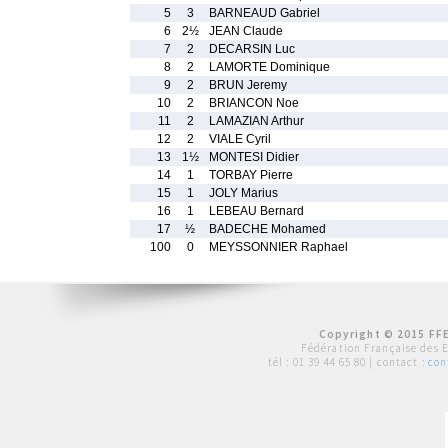
5
3
BARNEAUD Gabriel
6
2½
JEAN Claude
7
2
DECARSIN Luc
8
2
LAMORTE Dominique
9
2
BRUN Jeremy
10
2
BRIANCON Noe
11
2
LAMAZIAN Arthur
12
2
VIALE Cyril
13
1½
MONTESI Didier
14
1
TORBAY Pierre
15
1
JOLY Marius
16
1
LEBEAU Bernard
17
½
BADECHE Mohamed
100
0
MEYSSONNIER Raphael
Copyright © 2015 FFE
Fédération Française des 
tél :
01 39 44 65 80
| contact :
con